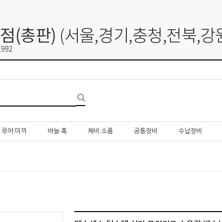
루어·미끼
바늘·훅
채비·소품
공통장비
수납장비