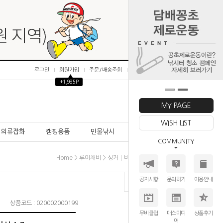
로그인
회원가입
주문/배송조회
마이페이지
▲
+1,985P
0
MY PAGE
WISH LIST
의류잡화
캠핑용품
민물낚시
바다낚시
COMMUNITY
>
>
>
Home
루어채비
싱커│비드
[싱커] 다운샷│프리리그
공지사항
문의하기
이용안내
상품코드 : 020002000199
무비클립
매스미디
상품후기
어