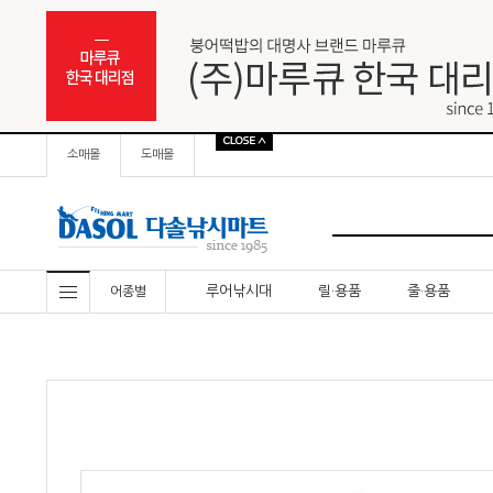
소매몰
도매몰
루어낚시대
릴·용품
줄·용품
어종별