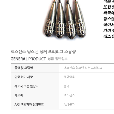
맥스센스 텅스텐 싱커 프리리그 소용량
품명 및 모델명
맥스센스 텅스텐 싱커 프리리그
인증.허가 사항
해당없음
제조국 또는 원산지
중국
제조자
맥스센스
A/S 책임자와 전화번호
A/S불가