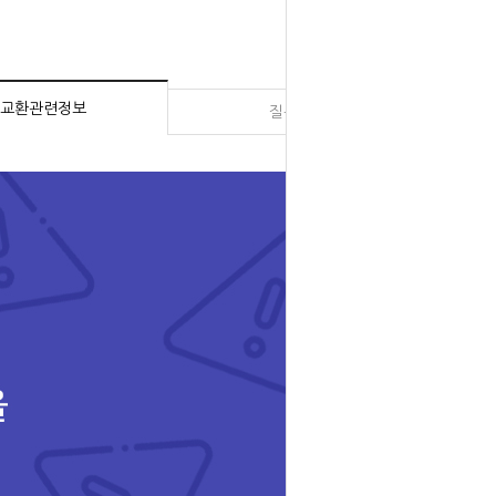
교환관련정보
질문과 대답