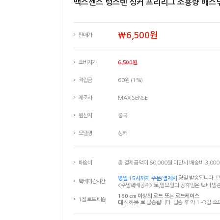
맥스센스 텅스텐 싱커 프리리그 소용량 배스낚
￦6,500원
판매가
소비자가
6,500원
적립금
60원 (1%)
제조사
MAX SENSE
원산지
중국
모델명
싱커
배송비
총 결제금액이 60,000원 미만시 배송비 3,00
평일 15시까지 주문/결제시
당일 발송됩니다. 택
택배마감시간
<주말택배공지> 토,일요일과 공휴일은 택배 발송
160 cm 이상의 로드 또는 로드케이스
1절 로드 배송
대신화물
로 발송됩니다. 발송 후 약 1~3일 소