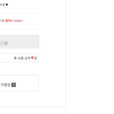
안내 ▼
! 클릭!! more+
0
총 상품 금액
원
 가맹점
?