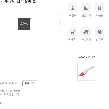
에기 쭈꾸미 갑오징어 문
이벤트
단골고객
사은품
49
%
장바구니
배송조회
상품권
TODAY VIEW
0원이 청구됩니다.
배송조회
로젠택배
배업체 :
이 되지 않습니다.
요