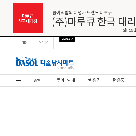
소매몰
도매몰
루어낚시대
릴·용품
줄·용품
어종별