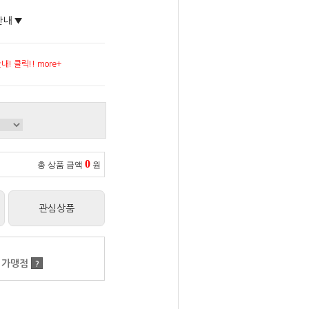
안내 ▼
! 클릭!! more+
0
총 상품 금액
원
관심상품
 가맹점
?