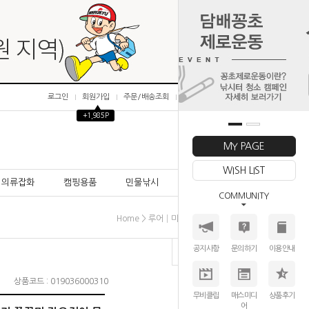
로그인
회원가입
주문/배송조회
마이페이지
▲
+1,985P
0
MY PAGE
WISH LIST
의류잡화
캠핑용품
민물낚시
바다낚시
COMMUNITY
>
>
>
Home
루어│미끼
에기│문어루어
시마노
공지사항
문의하기
이용안내
상품코드 : 019036000310
무비클립
매스미디
상품후기
어