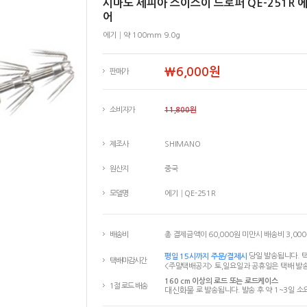
시마노 세피아 스이스이 드로퍼 QE-251R 
어
에기│약 100mm 9.0g
￦6,000원
판매가
소비자가
11,800원
제조사
SHIMANO
원산지
중국
모델명
에기│QE-251R
배송비
총 결제금액이 60,000원 미만시 배송비 3,00
평일 15시까지 주문/결제시
당일 발송됩니다. 택
택배마감시간
<주말택배공지> 토,일요일과 공휴일은 택배 발송
160 cm 이상의 로드 또는 로드케이스
1절 로드 배송
대신화물
로 발송됩니다. 발송 후 약 1~3일 소