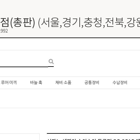
루어·미끼
바늘·훅
채비·소품
공통장비
수납장비