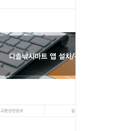
송교환관련정보
질문과 대답