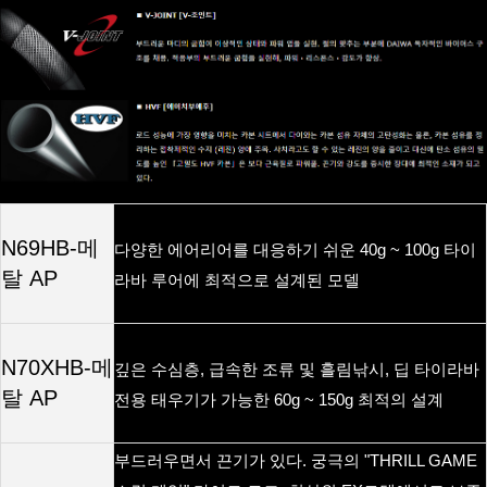
N69HB-메
다양한
에어리어를
대응하기
쉬운
타이
40g ~ 100g
탈 AP
라바
루어에
최적으로
설계된
모델
N70XHB-메
깊은
수심층
급속한
조류
및
흘림낚시
딥
타이라바
,
,
탈 AP
전용
태우기가
가능한
최적의
설계
60g ~ 150g
부드러우면서
끈기가
있다
궁극의
.
"THRILL GAME