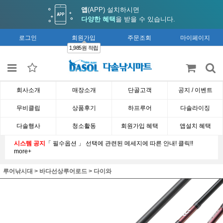
앱
(APP) 설치하시면
다양한 혜택
을 받을 수 있습니다.
로그인
회원가입
주문조회
마이페이지
1,985원 적립
회사소개
매장소개
단골고객
공지 / 이벤트
무비클립
상품후기
하프루어
다솔라이징
다솔행사
청소활동
회원가입 혜택
앱설치 혜택
시스템 공지
「 필수옵션 」 선택에 관련된 메세지에 따른 안내! 클릭!!
more+
루어낚시대
>
바다선상루어로드
>
다이와