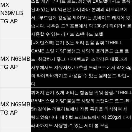
스릴
게임
라이트
로드
최상위
모델에서도
보증
"
.
EX
MX
된바
있는
액션은
타이라바
본래의
리트리브에
ML
N69MLB
서
부드럽게
강성을
제어
하는
숏바이트
캐치에
있
, "
"
TG AP
습니다
내추럴
드리프트에서
약
의
타이라바를
.
200g
사용할
수
있는
라이트
스탠다드
모델
[
★메인스펙
끈기
있는
허리
힘을
발휘
]
"THRILL
스릴
게임
블랭크
사양의
올라운드
쇼트
로
GAME
"
MX N63MB
드
취급하기
좋고
다이렉트한
조작감은
대물과의
.
,
TG AP
사투에서도
자유자재
내추럴
드리프트에서
약
.
250g
의
타이라바까지도
사용할
수
있는
올라운드
타입니
다
.
휘어져
끈기
있게
버티는
참돔을
뛰워
올림
. "THRILL
스릴
게임
블랭크
사양의
스탠다드
로드
GAME
"
. 6ft
MX N69MB
길이는
리트리브에서
자동
훅킹을
의식하여
세
9in
TG AP
팅되었습니다
내추럴
드리프트에서
약
의
타이
.
250g
라바까지도
사용할
수
있는
세미
롱
모델