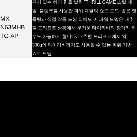
끈기
있는
허리
힘을
발휘
스릴
게
"THRILL GAME
임
블랭크를
사용한
파워
계열의
쇼트
로드
좋은
핸
"
.
MX
들링과
직접
작동
느낌
외에도
이
파워
모델은
내추
N63MHB
럴
드리프트
상황에서
무거운
타이라바의
장거리
회
TG AP
수도
가능하게
합니다
내추럴
드리프트에서
약
.
의
타이라바까지도
사용할
수
있는
파워
기반
300g
쇼트
모델