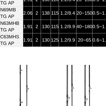
TG AP
N69MB
2.06
2
138
115
1.2/8.4
20~150
0.5~1
TG AP
N63MHB
1.91
2
130
115
1.2/8.9
40~180
0.5~1
TG AP
C63MHS
1.91
2
130
125
1.2/9.9
20~65
0.6~1
TG AP