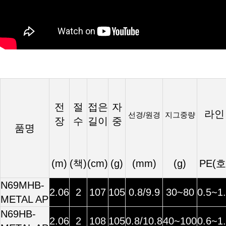
전
절
접은
자
라인
지그
중량
선경
원경
/
장
수
길이
중
품명
(m)
(책)
(cm)
(g)
(mm)
(g)
PE(호
N69MHB-
2.06
2
107
105
0.8/9.9
30~80
0.5~1
METAL AP
N69HB-
2.06
2
108
105
0.8/10.8
40~100
0.6~1