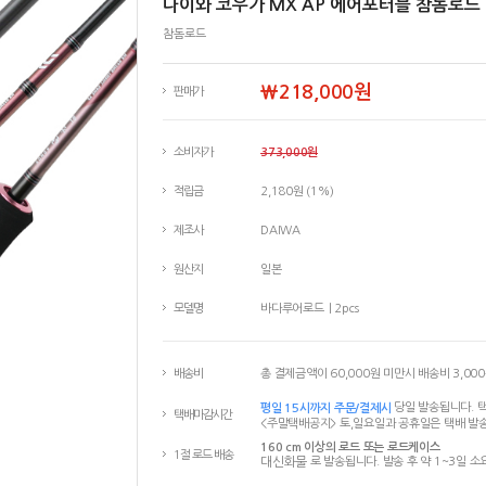
다이와 코우가 MX AP 에어포터블 참돔로드 N
참돔로드
￦218,000원
판매가
소비자가
373,000원
적립금
2,180원 (1%)
제조사
DAIWA
원산지
일본
모델명
바다루어로드｜2pcs
배송비
총 결제금액이 60,000원 미만시 배송비 3,00
평일 15시까지 주문/결제시
당일 발송됩니다. 택
택배마감시간
<주말택배공지> 토,일요일과 공휴일은 택배 발송
160 cm 이상의 로드 또는 로드케이스
1절 로드 배송
대신화물
로 발송됩니다. 발송 후 약 1~3일 소