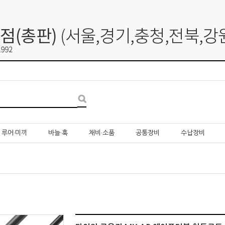
루어·미끼
바늘·훅
채비·소품
공통장비
수납장비