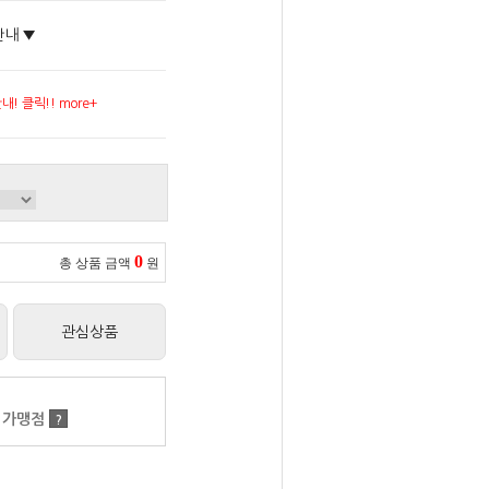
안내 ▼
! 클릭!! more+
0
총 상품 금액
원
관심상품
 가맹점
?