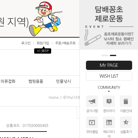
로그인
회원가입
주문/배송조회
마이페이지
▲
+1,985P
0
MY PAGE
WISH LIST
의류잡화
캠핑용품
민물낚시
바다낚시
COMMUNITY
>
>
>
Home
루어낚시대
바다선상루어로드
다이와
공지사항
문의하기
이용안내
상품코드 : 017030000483
무비클립
매스미디
상품후기
어