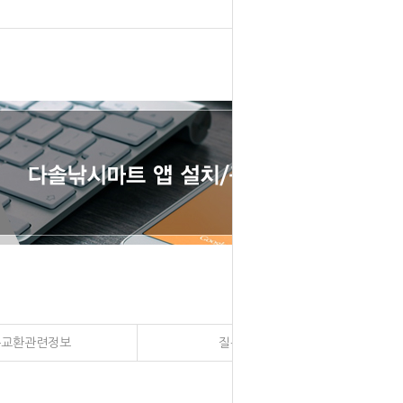
송교환관련정보
질문과 대답