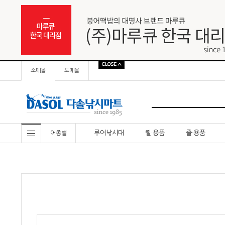
소매몰
도매몰
루어낚시대
릴·용품
줄·용품
어종별