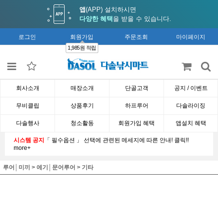
앱
(APP) 설치하시면
다양한 혜택
을 받을 수 있습니다.
로그인
회원가입
주문조회
마이페이지
1,985원 적립
회사소개
매장소개
단골고객
공지 / 이벤트
무비클립
상품후기
하프루어
다솔라이징
다솔행사
청소활동
회원가입 혜택
앱설치 혜택
시스템 공지
「 필수옵션 」 선택에 관련된 메세지에 따른 안내! 클릭!!
more+
루어│미끼
>
에기│문어루어
>
기타