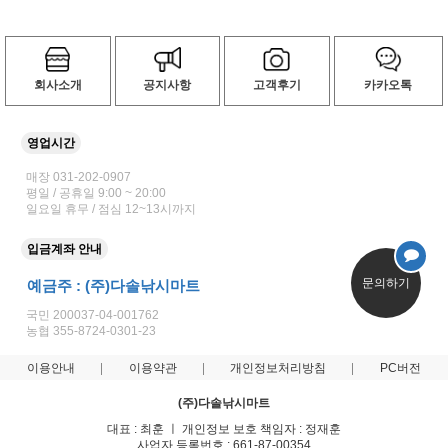
회사소개
공지사항
고객후기
카카오톡
영업시간
매장 031-202-0907
평일 / 공휴일 9:00 ~ 20:00
일요일 휴무 / 점심 12~13시까지
입금계좌 안내
문의하기
예금주 : (주)다솔낚시마트
국민 200037-04-001762
농협 355-8724-0301-23
이용안내
이용약관
개인정보처리방침
PC버전
(주)다솔낚시마트
대표 : 최훈 ㅣ 개인정보 보호 책임자 : 정재훈
사업자 등록번호 : 661-87-00354