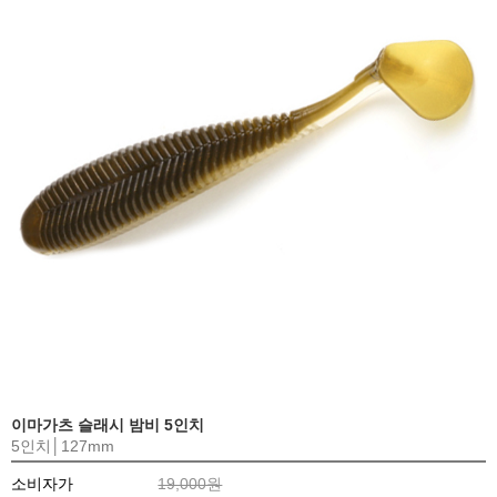
이마가츠 슬래시 밤비 5인치
5인치│127mm
소비자가
19,000원