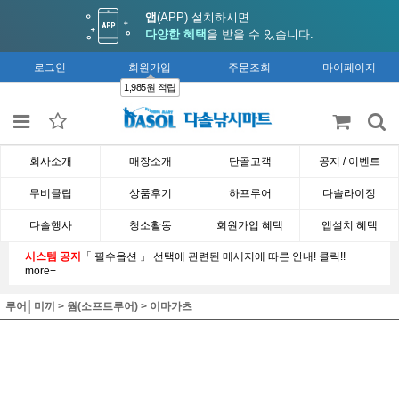
앱
(APP) 설치하시면
다양한 혜택
을 받을 수 있습니다.
로그인
회원가입
주문조회
마이페이지
1,985원 적립
회사소개
매장소개
단골고객
공지 / 이벤트
무비클립
상품후기
하프루어
다솔라이징
다솔행사
청소활동
회원가입 혜택
앱설치 혜택
시스템 공지
「 필수옵션 」 선택에 관련된 메세지에 따른 안내! 클릭!!
more+
루어│미끼
>
웜(소프트루어)
>
이마가츠