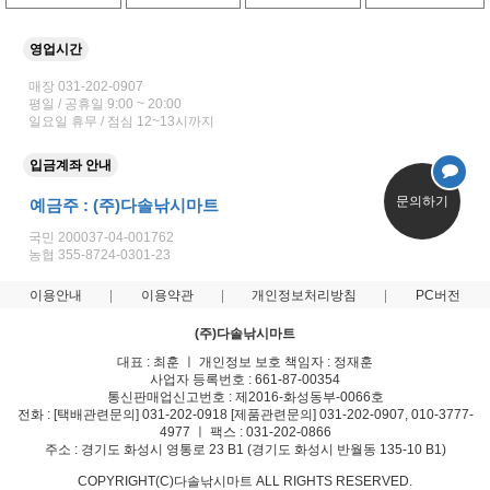
영업시간
매장 031-202-0907
평일 / 공휴일 9:00 ~ 20:00
일요일 휴무 / 점심 12~13시까지
입금계좌 안내
문의하기
예금주 : (주)다솔낚시마트
국민 200037-04-001762
농협 355-8724-0301-23
이용안내
이용약관
개인정보처리방침
PC버전
(주)다솔낚시마트
대표 : 최훈 ㅣ 개인정보 보호 책임자 : 정재훈
사업자 등록번호 : 661-87-00354
통신판매업신고번호 : 제2016-화성동부-0066호
전화 : [택배관련문의] 031-202-0918 [제품관련문의] 031-202-0907, 010-3777-
4977 ㅣ 팩스 : 031-202-0866
주소 : 경기도 화성시 영통로 23 B1 (경기도 화성시 반월동 135-10 B1)
COPYRIGHT(C)다솔낚시마트 ALL RIGHTS RESERVED.