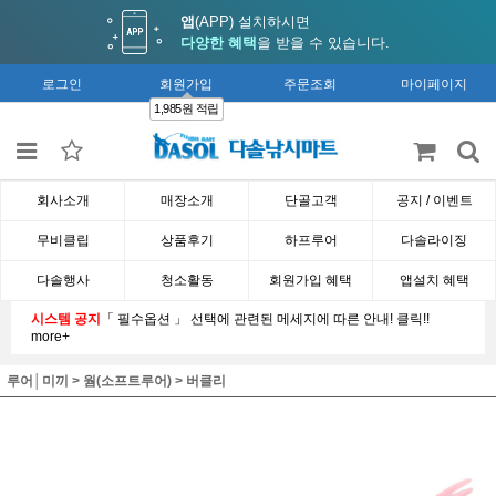
앱
(APP) 설치하시면
다양한 혜택
을 받을 수 있습니다.
로그인
회원가입
주문조회
마이페이지
1,985원 적립
회사소개
매장소개
단골고객
공지 / 이벤트
무비클립
상품후기
하프루어
다솔라이징
다솔행사
청소활동
회원가입 혜택
앱설치 혜택
시스템 공지
「 필수옵션 」 선택에 관련된 메세지에 따른 안내! 클릭!!
more+
루어│미끼
>
웜(소프트루어)
>
버클리