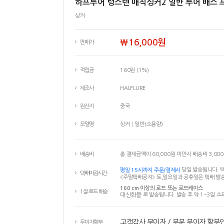
하프루어 텅스텐 매직싱커2 일반 루어 배스
싱커
￦16,000원
판매가
적립금
160원 (1%)
제조사
HALFLURE
원산지
중국
모델명
싱커│일반(소용량)
배송비
총 결제금액이 60,000원 미만시 배송비 3,00
평일 15시까지 주문/결제시
당일 발송됩니다. 택
택배마감시간
<주말택배공지> 토,일요일과 공휴일은 택배 발송
160 cm 이상의 로드 또는 로드케이스
1절 로드 배송
대신화물
로 발송됩니다. 발송 후 약 1~3일 소
고객감사 무이자 / 부분 무이자 할부
무이자할부