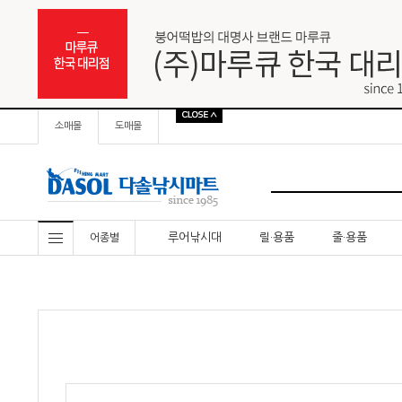
소매몰
도매몰
루어낚시대
릴·용품
줄·용품
어종별