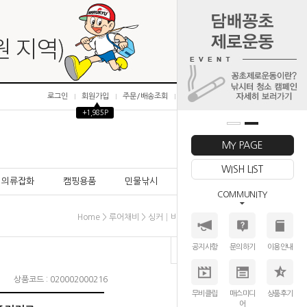
로그인
회원가입
주문/배송조회
마이페이지
▲
+1,985P
0
MY PAGE
WISH LIST
의류잡화
캠핑용품
민물낚시
바다낚시
COMMUNITY
>
>
>
Home
루어채비
싱커│비드
[싱커] 다운샷│프리리그
공지사항
문의하기
이용안내
상품코드 : 020002000216
무비클립
매스미디
상품후기
어