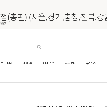
루어·미끼
바늘·훅
채비·소품
공통장비
수납장비