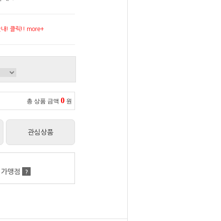
! 클릭!! more+
0
총 상품 금액
원
관심상품
 가맹점
?