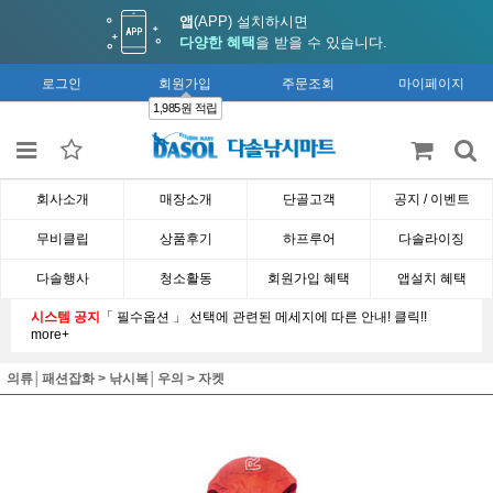
앱
(APP) 설치하시면
다양한 혜택
을 받을 수 있습니다.
로그인
회원가입
주문조회
마이페이지
1,985원 적립
회사소개
매장소개
단골고객
공지 / 이벤트
무비클립
상품후기
하프루어
다솔라이징
다솔행사
청소활동
회원가입 혜택
앱설치 혜택
시스템 공지
「 필수옵션 」 선택에 관련된 메세지에 따른 안내! 클릭!!
more+
의류│패션잡화
>
낚시복│우의
>
자켓