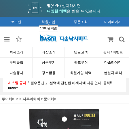
앱
(APP) 설치하시면
다양한 혜택
을 받을 수 있습니다.
로그인
회원가입
주문조회
마이페이지
1,985원 적립
회사소개
매장소개
단골고객
공지 / 이벤트
무비클립
상품후기
하프루어
다솔라이징
다솔행사
청소활동
회원가입 혜택
앱설치 혜택
시스템 공지
「 필수옵션 」 선택에 관련된 메세지에 따른 안내! 클릭!!
more+
루어채비
>
바다루어채비
>
문어채비