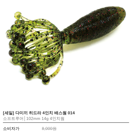
[세일] 다미끼 히드라 4인치 배스웜 014
소프트루어│102mm 14g 4인치웜
소비자가
8,000원