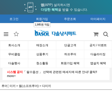
앱
(APP) 설치하시면
다양한 혜택
을 받을 수 있습니다.
로그인
회원가입
주문조회
마이페이지
1,985원 적립
회사소개
매장소개
단골고객
공지 / 이벤트
무비클립
상품후기
하프루어
다솔라이징
다솔행사
청소활동
회원가입 혜택
앱설치 혜택
시스템 공지
「 필수옵션 」 선택에 관련된 메세지에 따른 안내! 클릭!!
more+
루어│미끼
>
웜(소프트루어)
>
다미끼