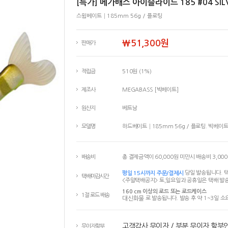
[특가] 메가배스 아이슬라이드 185 #04 SIL
스윔베이트│185mm 56g / 플로팅
￦51,300원
판매가
적립금
510원 (1%)
제조사
MEGABASS [빅베이트]
원산지
베트남
모델명
하드베이트│185mm 56g / 플로팅. 빅베이
배송비
총 결제금액이 60,000원 미만시 배송비 3,00
평일 15시까지 주문/결제시
당일 발송됩니다. 택
택배마감시간
<주말택배공지> 토,일요일과 공휴일은 택배 발송
160 cm 이상의 로드 또는 로드케이스
1절 로드 배송
대신화물
로 발송됩니다. 발송 후 약 1~3일 소
고객감사 무이자 / 부분 무이자 할부
무이자할부