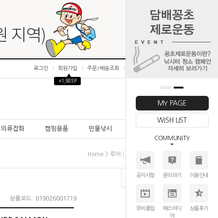
로그인
회원가입
주문/배송조회
마이페이지
▲
+1,985P
0
MY PAGE
WISH LIST
의류잡화
캠핑용품
민물낚시
바다낚시
COMMUNITY
>
>
>
Home
루어│미끼
하드베이트
메가배스
공지사항
문의하기
이용안내
상품코드 : 019026001719
무비클립
매스미디
상품후기
어