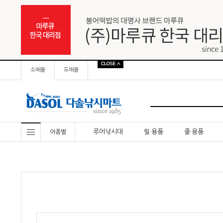
소매몰
도매몰
루어낚시대
릴·용품
줄·용품
어종별