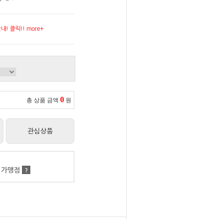
! 클릭!! more+
0
총 상품 금액
원
관심상품
 가맹점
?