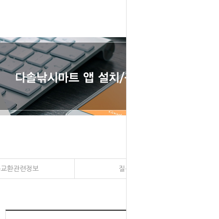
송교환관련정보
질문과 대답