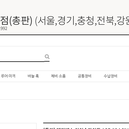
루어·미끼
바늘·훅
채비·소품
공통장비
수납장비