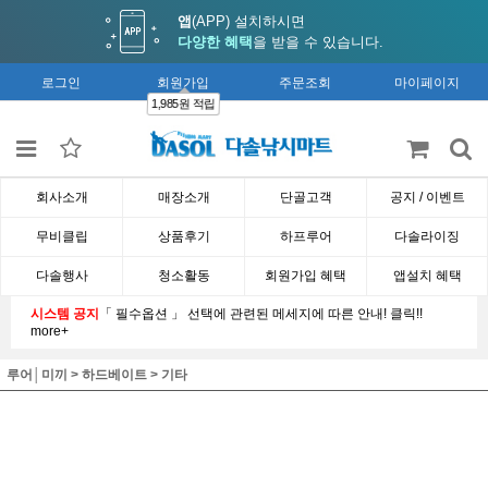
앱
(APP) 설치하시면
다양한 혜택
을 받을 수 있습니다.
로그인
회원가입
주문조회
마이페이지
1,985원 적립
회사소개
매장소개
단골고객
공지 / 이벤트
무비클립
상품후기
하프루어
다솔라이징
다솔행사
청소활동
회원가입 혜택
앱설치 혜택
시스템 공지
「 필수옵션 」 선택에 관련된 메세지에 따른 안내! 클릭!!
more+
루어│미끼
>
하드베이트
>
기타