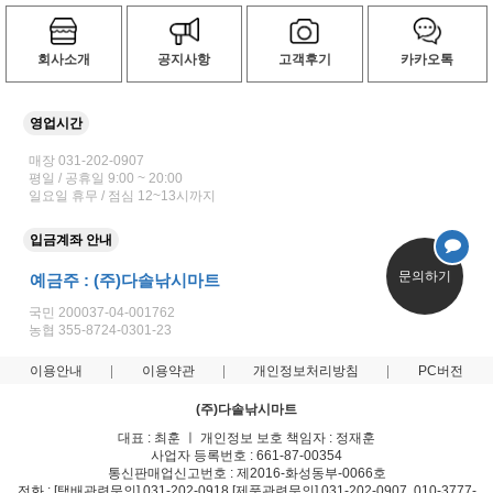
회사소개
공지사항
고객후기
카카오톡
영업시간
매장 031-202-0907
평일 / 공휴일 9:00 ~ 20:00
일요일 휴무 / 점심 12~13시까지
입금계좌 안내
문의하기
예금주 : (주)다솔낚시마트
국민 200037-04-001762
농협 355-8724-0301-23
이용안내
이용약관
개인정보처리방침
PC버전
(주)다솔낚시마트
대표 : 최훈 ㅣ 개인정보 보호 책임자 : 정재훈
사업자 등록번호 : 661-87-00354
통신판매업신고번호 : 제2016-화성동부-0066호
전화 : [택배관련문의] 031-202-0918 [제품관련문의] 031-202-0907, 010-3777-