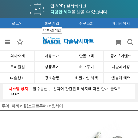
앱
(APP) 설치하시면
다양한 혜택
을 받을 수 있습니다.
로그인
회원가입
주문조회
마이페이지
1,985원 적립
회사소개
매장소개
단골고객
공지 / 이벤트
무비클립
상품후기
하프루어
다솔라이징
다솔행사
청소활동
회원가입 혜택
앱설치 혜택
시스템 공지
「 필수옵션 」 선택에 관련된 메세지에 따른 안내! 클릭!!
more+
루어│미끼
>
웜(소프트루어)
>
잇세이