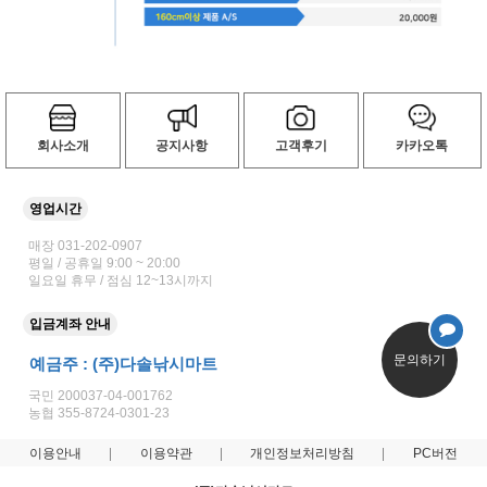
회사소개
공지사항
고객후기
카카오톡
영업시간
매장 031-202-0907
평일 / 공휴일 9:00 ~ 20:00
일요일 휴무 / 점심 12~13시까지
입금계좌 안내
문의하기
예금주 : (주)다솔낚시마트
국민 200037-04-001762
농협 355-8724-0301-23
이용안내
이용약관
개인정보처리방침
PC버전