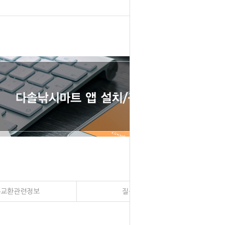
송교환관련정보
질문과 대답