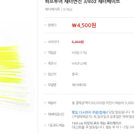
하프루어 채터엔진 3/8oz 채터베이트
채터베이트│3/8oz
￦4,500원
판매가
소비자가
5,000원
적립금
40원 (1%)
제조사
HALFLURE
원산지
중국
모델명
채터베이트
배송비
총 결제금액이 60,000원 미만시 배송비 3,00
평일 15시까지 주문/결제시
당일 발송됩니다. 택
택배마감시간
<주말택배공지> 토,일요일과 공휴일은 택배 발송
160 cm 이상의 로드 또는 로드케이스
1절 로드 배송
대신화물
로 발송됩니다. 발송 후 약 1~3일 소