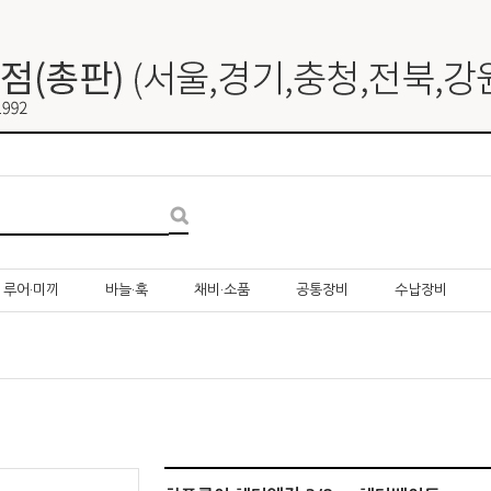
루어·미끼
바늘·훅
채비·소품
공통장비
수납장비