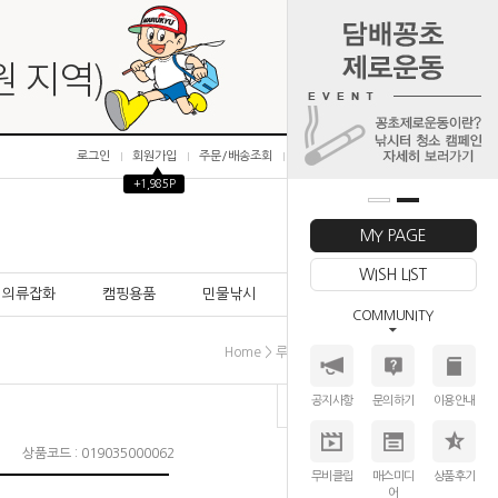
로그인
회원가입
주문/배송조회
마이페이지
▲
+1,985P
0
MY PAGE
WISH LIST
의류잡화
캠핑용품
민물낚시
바다낚시
COMMUNITY
>
>
>
Home
루어│미끼
체터베이트
기타
공지사항
문의하기
이용안내
상품코드 : 019035000062
무비클립
매스미디
상품후기
어