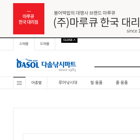
소매몰
도매몰
루어낚시대
릴·용품
줄·용품
어종별