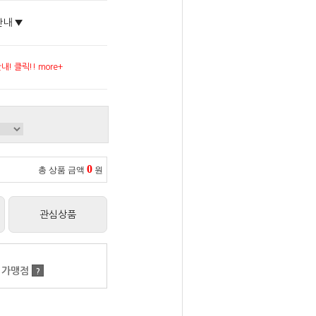
안내 ▼
! 클릭!! more+
0
총 상품 금액
원
관심상품
 가맹점
?