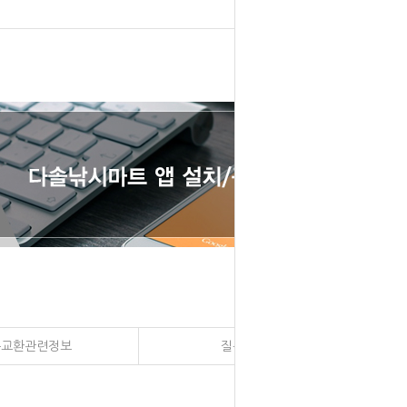
송교환관련정보
질문과 대답