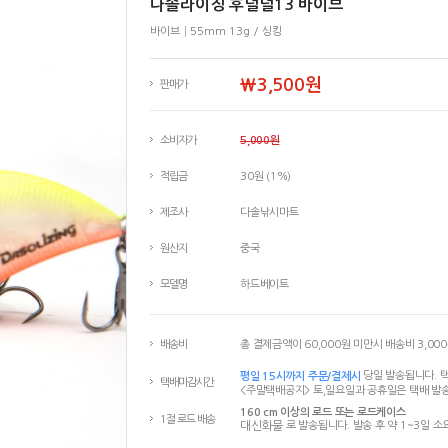
다솔라이징 후덜덜13 바이브
바이브│55mm 13g / 싱킹
￦3,500원
판매가
소비자가
5,000원
적립금
30원 (1%)
제조사
다솔낚시마트
원산지
중국
모델명
하드베이트
배송비
총 결제금액이 60,000원 미만시 배송비 3,00
평일 15시까지 주문/결제시
당일 발송됩니다. 택
택배마감시간
<주말택배공지> 토,일요일과 공휴일은 택배 발송
160 cm 이상의 로드 또는 로드케이스
1절 로드 배송
대신화물
로 발송됩니다. 발송 후 약 1~3일 소