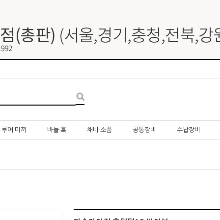
루어·미끼
바늘·훅
채비·소품
공통장비
수납장비