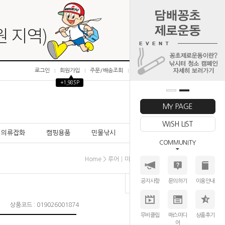
로그인
회원가입
주문/배송조회
마이페이지
▲
+1,985P
0
MY PAGE
WISH LIST
의류잡화
캠핑용품
민물낚시
바다낚시
COMMUNITY
>
>
>
Home
루어│미끼
하드베이트
다솔라이징
공지사항
문의하기
이용안내
상품코드 : 019026001874
무비클립
매스미디
상품후기
어