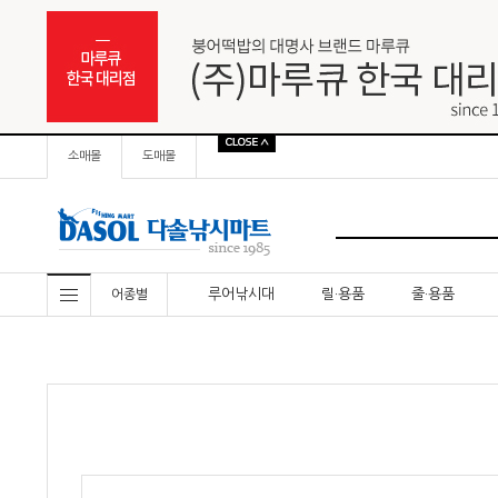
소매몰
도매몰
루어낚시대
릴·용품
줄·용품
어종별