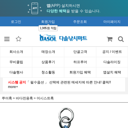
앱
(APP) 설치하시면
다양한 혜택
을 받을 수 있습니다.
로그인
회원가입
주문조회
마이페이지
1,985원 적립
회사소개
매장소개
단골고객
공지 / 이벤트
무비클립
상품후기
하프루어
다솔라이징
다솔행사
청소활동
회원가입 혜택
앱설치 혜택
시스템 공지
「 필수옵션 」 선택에 관련된 메세지에 따른 안내! 클릭!!
more+
루어훅
>
바다전용훅
>
어시스트훅