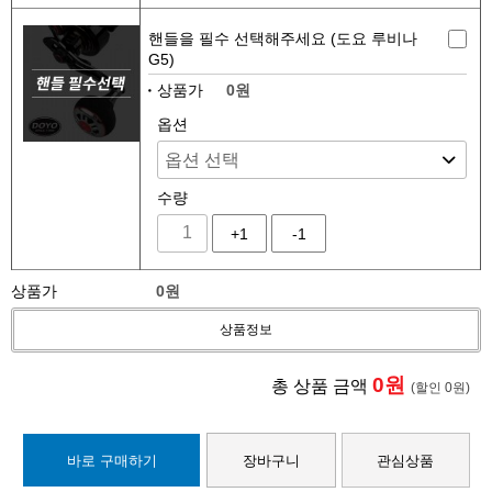
핸들을 필수 선택해주세요 (도요 루비나
G5)
상품가
0원
옵션
수량
+1
-1
상품가
0
원
상품정보
0
원
총 상품 금액
(할인
0
원
)
바로 구매하기
장바구니
관심상품