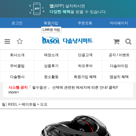
앱
(APP) 설치하시면
다양한 혜택
을 받을 수 있습니다.
로그인
회원가입
주문조회
마이페이지
1,985원 적립
회사소개
매장소개
단골고객
공지 / 이벤트
무비클립
상품후기
하프루어
다솔라이징
다솔행사
청소활동
회원가입 혜택
앱설치 혜택
시스템 공지
「 필수옵션 」 선택에 관련된 메세지에 따른 안내! 클릭!!
more+
릴│REEL
>
베이트릴
>
도요