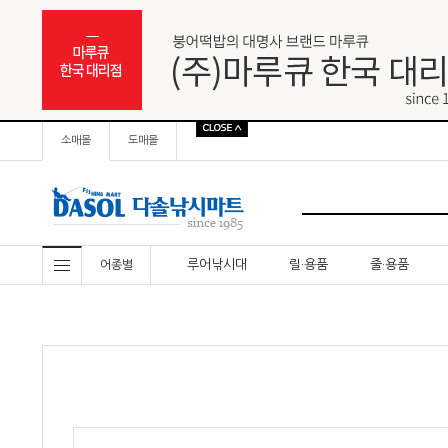
소매몰
도매몰
루어낚시대
릴·용품
줄·용품
어종별