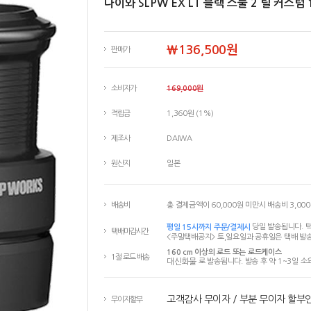
다이와 SLPW EX LT 블랙 스풀 2 릴 커스텀 
￦136,500원
판매가
소비자가
169,000원
적립금
1,360원 (1%)
제조사
DAIWA
원산지
일본
배송비
총 결제금액이 60,000원 미만시 배송비 3,00
평일 15시까지 주문/결제시
당일 발송됩니다. 택
택배마감시간
<주말택배공지> 토,일요일과 공휴일은 택배 발송
160 cm 이상의 로드 또는 로드케이스
1절 로드 배송
대신화물
로 발송됩니다. 발송 후 약 1~3일 소
고객감사 무이자 / 부분 무이자 할부
무이자할부