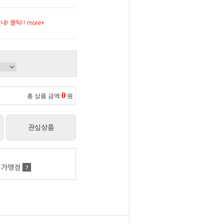
! 클릭!! more+
0
총 상품 금액
원
관심상품
 가맹점
?