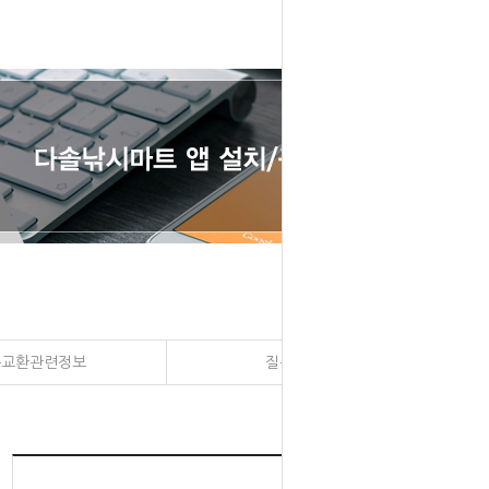
송교환관련정보
질문과 대답