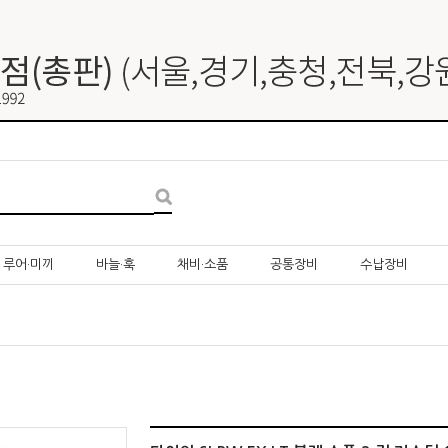
루어·미끼
바늘·훅
채비·소품
공통장비
수납장비