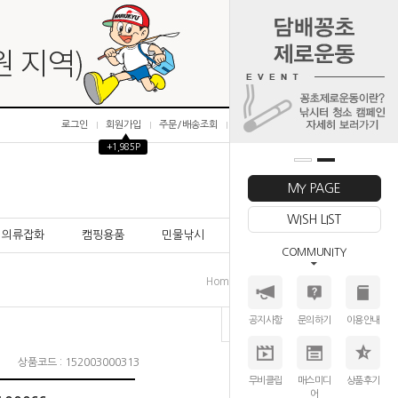
로그인
회원가입
주문/배송조회
마이페이지
▲
+1,985P
0
MY PAGE
WISH LIST
의류잡화
캠핑용품
민물낚시
바다낚시
COMMUNITY
>
>
>
Home
튜닝파트
릴 파트
스풀
공지사항
문의하기
이용안내
상품코드 : 152003000313
무비클립
매스미디
상품후기
어