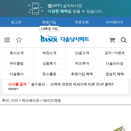
앱
(APP) 설치하시면
다양한 혜택
을 받을 수 있습니다.
로그인
회원가입
주문조회
마이페이지
1,985원 적립
회사소개
매장소개
단골고객
공지 / 이벤트
무비클립
상품후기
하프루어
다솔라이징
다솔행사
청소활동
회원가입 혜택
앱설치 혜택
시스템 공지
「 필수옵션 」 선택에 관련된 메세지에 따른 안내! 클릭!!
more+
루어│미끼
>
하드베이트
>
레이드재팬