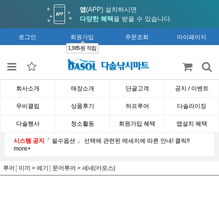
앱
(APP) 설치하시면
다양한 혜택
을 받을 수 있습니다.
로그인
회원가입
주문조회
마이페이지
1,985원 적립
회사소개
매장소개
단골고객
공지 / 이벤트
무비클립
상품후기
하프루어
다솔라이징
다솔행사
청소활동
회원가입 혜택
앱설치 혜택
시스템 공지
「 필수옵션 」 선택에 관련된 메세지에 따른 안내! 클릭!!
more+
루어│미끼
>
에기│문어루어
>
세네(카포스)