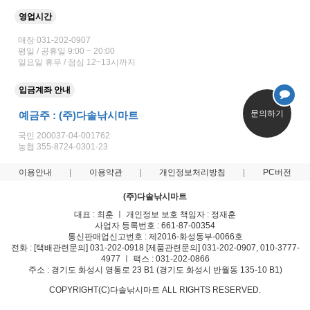
영업시간
매장 031-202-0907
평일 / 공휴일 9:00 ~ 20:00
일요일 휴무 / 점심 12~13시까지
입금계좌 안내
문의하기
예금주 : (주)다솔낚시마트
국민 200037-04-001762
농협 355-8724-0301-23
이용안내
이용약관
개인정보처리방침
PC버전
(주)다솔낚시마트
대표 : 최훈 ㅣ 개인정보 보호 책임자 : 정재훈
사업자 등록번호 : 661-87-00354
통신판매업신고번호 : 제2016-화성동부-0066호
전화 : [택배관련문의] 031-202-0918 [제품관련문의] 031-202-0907, 010-3777-
4977 ㅣ 팩스 : 031-202-0866
주소 : 경기도 화성시 영통로 23 B1 (경기도 화성시 반월동 135-10 B1)
COPYRIGHT(C)다솔낚시마트 ALL RIGHTS RESERVED.