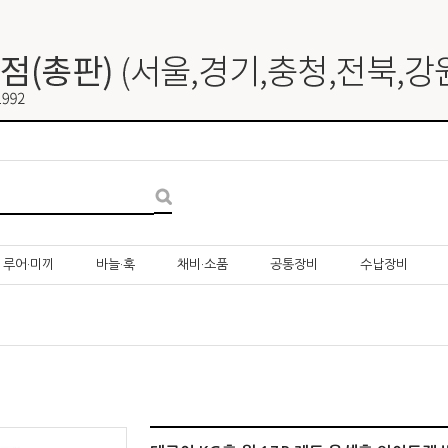
루어·미끼
바늘·훅
채비·소품
공통장비
수납장비