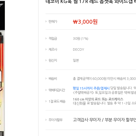
데코이 KG훅 웜 17R 레드 옵셋훅 와이드갭 
￦3,000원
판매가
적립금
30원 (1%)
제조사
DECOY
원산지
일본
배송비
총 결제금액이 60,000원 미만시 배송비 3,00
평일 15시까지 주문/결제시
당일 발송됩니다. 택
택배마감시간
<주말택배공지> 토,일요일과 공휴일은 택배 발송
160 cm 이상의 로드 또는 로드케이스
1절 로드 배송
대신화물
로 발송됩니다. 발송 후 약 1~3일 소
고객감사 무이자 / 부분 무이자 할부
무이자할부