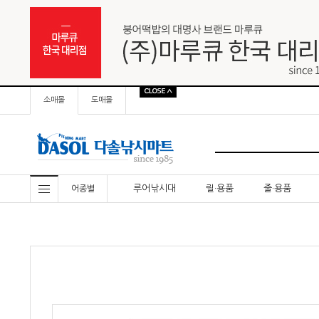
소매몰
도매몰
루어낚시대
릴·용품
줄·용품
어종별