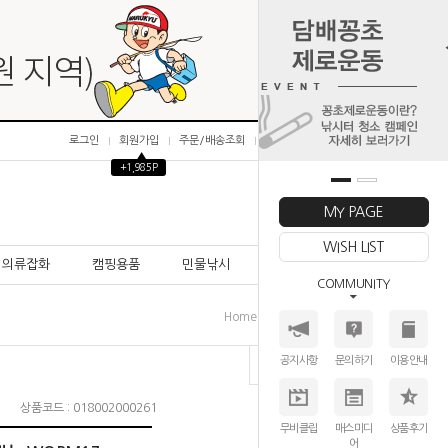
로그인
회원가입
주문/배송조회
마이페이지
▲
+1,985P
0
MY PAGE
WISH LIST
의류잡화
캠핑용품
민물낚시
바다낚시
COMMUNITY
>
>
>
Home
루어훅
와이드갭
데코이
공지사항
문의하기
이용안내
상품코드 : 018002000261
무비클립
매스미디
상품후기
어