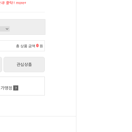
! 클릭!! more+
0
총 상품 금액
원
관심상품
 가맹점
?