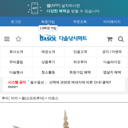
앱
(APP) 설치하시면
다양한 혜택
을 받을 수 있습니다.
로그인
회원가입
주문조회
마이페이지
1,985원 적립
회사소개
매장소개
단골고객
공지 / 이벤트
무비클립
상품후기
하프루어
다솔라이징
다솔행사
청소활동
회원가입 혜택
앱설치 혜택
시스템 공지
「 필수옵션 」 선택에 관련된 메세지에 따른 안내! 클릭!!
more+
루어│미끼
>
웜(소프트루어)
>
아로스