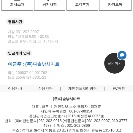
회사소개
공지사항
고객후기
카카오톡
영업시간
매장 031-202-0907
평일 / 공휴일 9:00 ~ 20:00
일요일 휴무 / 점심 12~13시까지
입금계좌 안내
문의하기
예금주 : (주)다솔낚시마트
국민 200037-04-001762
농협 355-8724-0301-23
이용안내
이용약관
개인정보처리방침
PC버전
(주)다솔낚시마트
대표 : 최훈 ㅣ 개인정보 보호 책임자 : 정재훈
사업자 등록번호 : 661-87-00354
통신판매업신고번호 : 제2016-화성동부-0066호
전화 : [택배관련문의] 031-202-0918 [제품관련문의] 031-202-0907, 010-3777-
4977 ㅣ 팩스 : 031-202-0866
주소 : 경기도 화성시 영통로 23 B1 (경기도 화성시 반월동 135-10 B1)