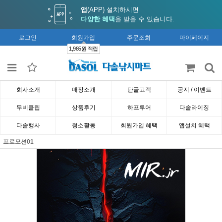
앱
(APP) 설치하시면
다양한 혜택
을 받을 수 있습니다.
로그인
회원가입
주문조회
마이페이지
1,985원 적립
회사소개
매장소개
단골고객
공지 / 이벤트
무비클립
상품후기
하프루어
다솔라이징
다솔행사
청소활동
회원가입 혜택
앱설치 혜택
프로모션01