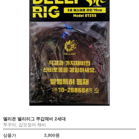
델리온 델리리그 쭈갑채비 2세대
쭈꾸미, 갑오징어 채비
상품가
3,900원