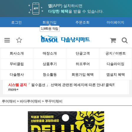
앱
(APP) 설치하시면
다양한 혜택
을 받을 수 있습니다.
로그인
회원가입
주문조회
마이페이지
1,985원 적립
회사소개
매장소개
단골고객
공지 / 이벤트
무비클립
상품후기
하프루어
다솔라이징
다솔행사
청소활동
회원가입 혜택
앱설치 혜택
시스템 공지
「 필수옵션 」 선택에 관련된 메세지에 따른 안내! 클릭!!
more+
루어채비
>
바다루어채비
>
쭈꾸미채비