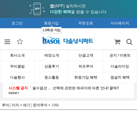
앱
(APP) 설치하시면
다양한 혜택
을 받을 수 있습니다.
로그인
회원가입
주문조회
마이페이지
1,985원 적립
회사소개
매장소개
단골고객
공지 / 이벤트
무비클립
상품후기
하프루어
다솔라이징
다솔행사
청소활동
회원가입 혜택
앱설치 혜택
시스템 공지
「 필수옵션 」 선택에 관련된 메세지에 따른 안내! 클릭!!
more+
루어│미끼
>
에기│문어루어
>
기타