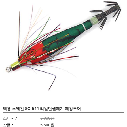
백경 스웨긴 SG-544 리얼틴셀에기 에깅루어
소비자가
6,000원
상품가
5,500원