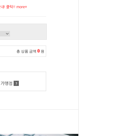
! 클릭!! more+
0
총 상품 금액
원
 가맹점
?