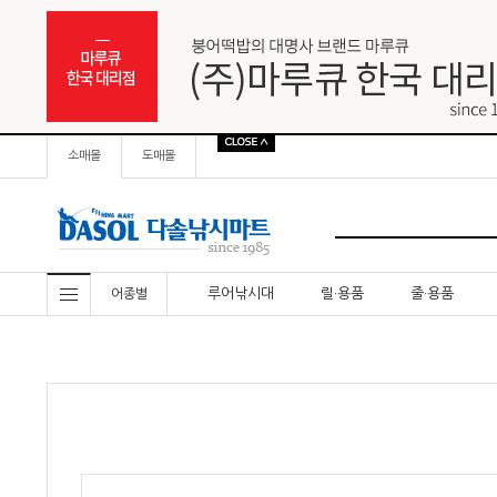
소매몰
도매몰
루어낚시대
릴·용품
줄·용품
어종별