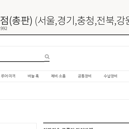
루어·미끼
바늘·훅
채비·소품
공통장비
수납장비