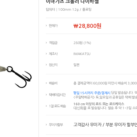
이마가츠 크롤러 다이바젤
탑워터│100mm 12g / 플로팅
￦28,800원
판매가
적립금
280원 (1%)
제조사
IMAKATSU
원산지
일본
배송비
총 결제금액이 60,000원 미만시 배송비 3,00
평일 15시까지 주문/결제시
당일 발송됩니다. 택
택배마감시간
<주말택배공지> 토,일요일과 공휴일은 택배 발송
160 cm 이상의 로드 또는 로드케이스
1절 로드 배송
대신화물
로 발송됩니다. 발송 후 약 1~3일 소
고객감사 무이자 / 부분 무이자 할부
무이자할부