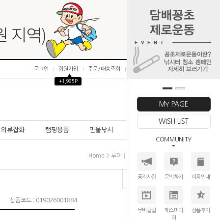
로그인
회원가입
주문/배송조회
마이페이지
▲
+1,985P
0
MY PAGE
WISH LIST
의류잡화
캠핑용품
민물낚시
바다낚시
COMMUNITY
>
>
>
Home
루어│미끼
하드베이트
이마가츠
공지사항
문의하기
이용안내
상품코드 : 019026001884
무비클립
매스미디
상품후기
어