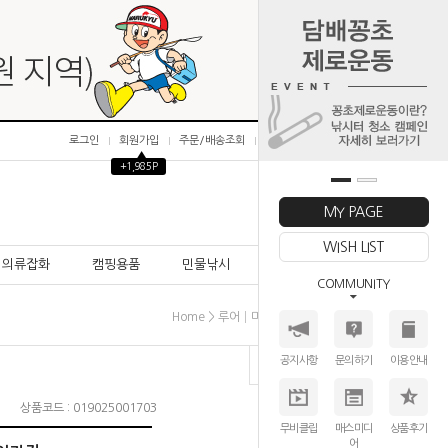
로그인
회원가입
주문/배송조회
마이페이지
▲
+1,985P
0
MY PAGE
WISH LIST
의류잡화
캠핑용품
민물낚시
바다낚시
COMMUNITY
>
>
>
Home
루어│미끼
웜(소프트루어)
버클리
공지사항
문의하기
이용안내
상품코드 : 019025001703
무비클립
매스미디
상품후기
어