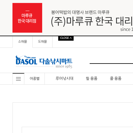
소매몰
도매몰
루어낚시대
릴·용품
줄·용품
어종별