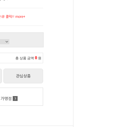
! 클릭!! more+
0
총 상품 금액
원
관심상품
 가맹점
?