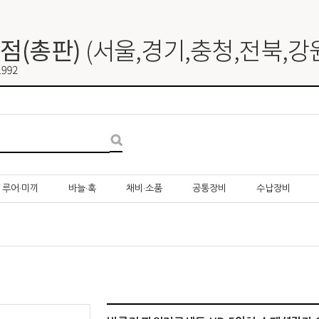
루어·미끼
바늘·훅
채비·소품
공통장비
수납장비