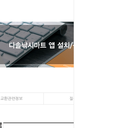
송교환관련정보
질문과 대답