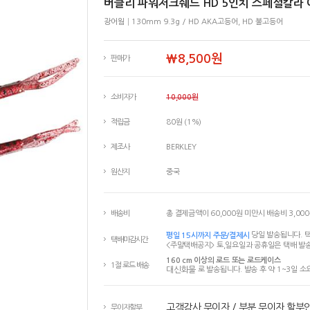
버클리 파워저크쉐드 HD 5인치 스페셜칼라
광어웜│130mm 9.3g / HD AKA고등어, HD 불고등어
￦8,500원
판매가
소비자가
10,000원
적립금
80원 (1%)
제조사
BERKLEY
원산지
중국
배송비
총 결제금액이 60,000원 미만시 배송비 3,00
평일 15시까지 주문/결제시
당일 발송됩니다. 택
택배마감시간
<주말택배공지> 토,일요일과 공휴일은 택배 발송
160 cm 이상의 로드 또는 로드케이스
1절 로드 배송
대신화물
로 발송됩니다. 발송 후 약 1~3일 소
고객감사 무이자 / 부분 무이자 할부
무이자할부