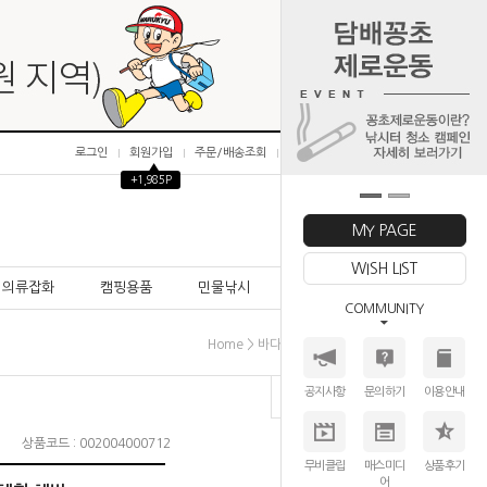
로그인
회원가입
주문/배송조회
마이페이지
▲
+1,985P
0
MY PAGE
WISH LIST
의류잡화
캠핑용품
민물낚시
바다낚시
COMMUNITY
>
>
>
Home
바다낚시
바늘│채비
선상채비
공지사항
문의하기
이용안내
상품코드 : 002004000712
무비클립
매스미디
상품후기
어