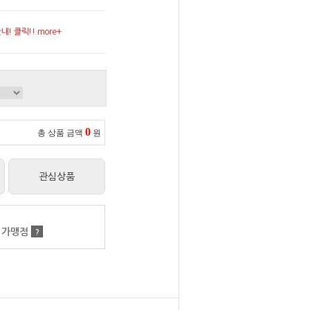
! 클릭!! more+
0
총 상품 금액
원
관심상품
 가맹점
?