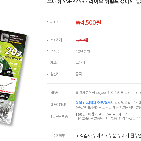
스매쉬 SM-P2533 라이브 쉬림프 생미끼 
￦4,500원
판매가
소비자가
5,000원
적립금
40원 (1%)
제조사
스매쉬
원산지
중국
배송비
총 결제금액이 60,000원 미만시 배송비 3,00
평일 15시까지 주문/결제시
당일 발송됩니다. 택
택배마감시간
<주말택배공지> 토,일요일과 공휴일은 택배 발송
160 cm 이상의 로드 또는 로드케이스
1절 로드 배송
대신화물
로 발송됩니다. 발송 후 약 1~3일 소
고객감사 무이자 / 부분 무이자 할부
무이자할부