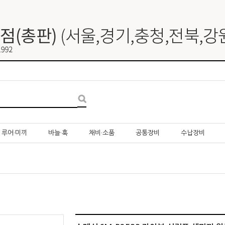
루어·미끼
바늘·훅
채비·소품
공통장비
수납장비