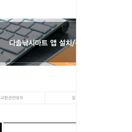
송교환관련정보
질문과 대답