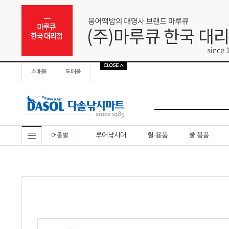
소매몰
도매몰
루어낚시대
릴·용품
줄·용품
어종별