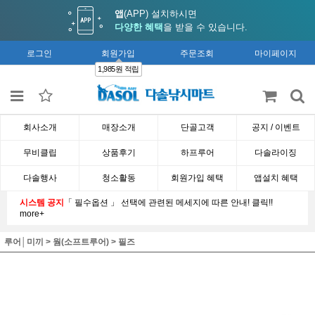
앱
(APP) 설치하시면
다양한 혜택
을 받을 수 있습니다.
로그인
회원가입
주문조회
마이페이지
1,985원 적립
회사소개
매장소개
단골고객
공지 / 이벤트
무비클립
상품후기
하프루어
다솔라이징
다솔행사
청소활동
회원가입 혜택
앱설치 혜택
시스템 공지
「 필수옵션 」 선택에 관련된 메세지에 따른 안내! 클릭!!
more+
루어│미끼
>
웜(소프트루어)
>
필즈