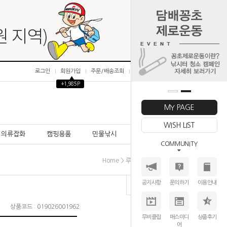
로그인
회원가입
주문/배송조회
마이페이지
▲
+1,985P
0
MY PAGE
WISH LIST
의류잡화
캠핑용품
민물낚시
바다낚시
COMMUNITY
>
>
>
Home
루어│미끼
하드베이트
기타
공지사항
문의하기
이용안내
상품코드 : 019026001962
무비클립
매스미디
상품후기
어