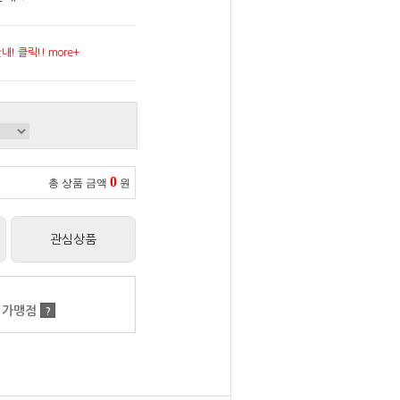
! 클릭!! more+
0
총 상품 금액
원
관심상품
 가맹점
?