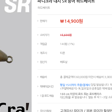
파니크라 대시 SR 송어 하드베이트
하드베이트
￦14,900원
판매가
소비자가
15,600원
적립금
140원 (1%)
제조사
티몬
원산지
베트남
배송비
총 결제금액이 60,000원 미만시 배송비 3,00
평일 15시까지 주문/결제시
당일 발송됩니다. 택
택배마감시간
<주말택배공지> 토,일요일과 공휴일은 택배 발송
160 cm 이상의 로드 또는 로드케이스
1절 로드 배송
대신화물
로 발송됩니다. 발송 후 약 1~3일 소
고객감사 무이자 / 부분 무이자 할부
무이자할부