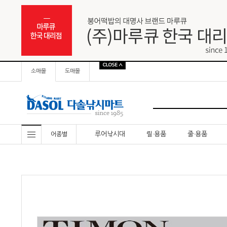
소매몰
도매몰
루어낚시대
릴·용품
줄·용품
어종별