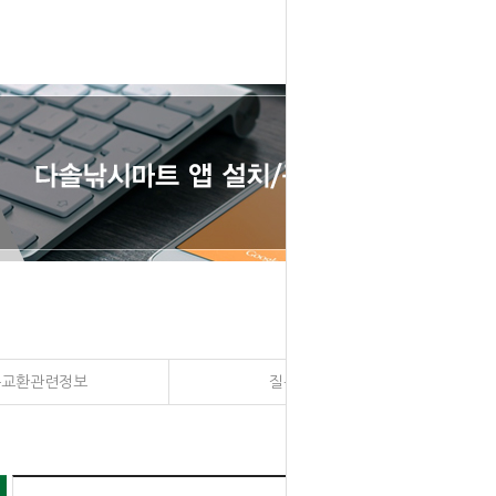
송교환관련정보
질문과 대답