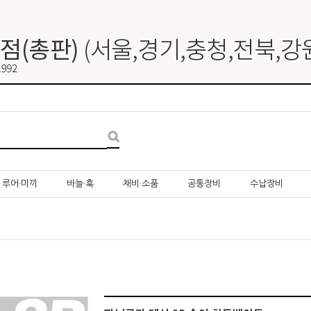
루어·미끼
바늘·훅
채비·소품
공통장비
수납장비