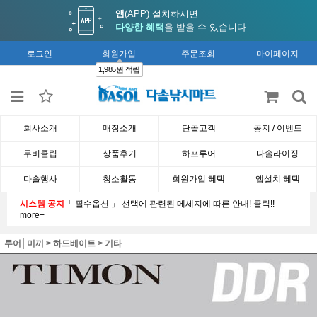
앱
(APP) 설치하시면
다양한 혜택
을 받을 수 있습니다.
로그인
회원가입
주문조회
마이페이지
1,985원 적립
회사소개
매장소개
단골고객
공지 / 이벤트
무비클립
상품후기
하프루어
다솔라이징
다솔행사
청소활동
회원가입 혜택
앱설치 혜택
시스템 공지
「 필수옵션 」 선택에 관련된 메세지에 따른 안내! 클릭!!
more+
루어│미끼
>
하드베이트
>
기타