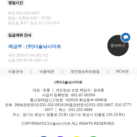
영업시간
매장 031-202-0907
평일 / 공휴일 9:00 ~ 20:00
일요일 휴무 / 점심 12~13시까지
입금계좌 안내
문의하기
예금주 : (주)다솔낚시마트
국민 200037-04-001762
농협 355-8724-0301-23
이용안내
이용약관
개인정보처리방침
PC버전
(주)다솔낚시마트
대표 : 최훈 ㅣ 개인정보 보호 책임자 : 정재훈
사업자 등록번호 : 661-87-00354
통신판매업신고번호 : 제2016-화성동부-0066호
전화 : [택배관련문의] 031-202-0918 [제품관련문의] 031-202-0907, 010-3777-
4977 ㅣ 팩스 : 031-202-0866
주소 : 경기도 화성시 영통로 23 B1 (경기도 화성시 반월동 135-10 B1)
COPYRIGHT(C)다솔낚시마트 ALL RIGHTS RESERVED.