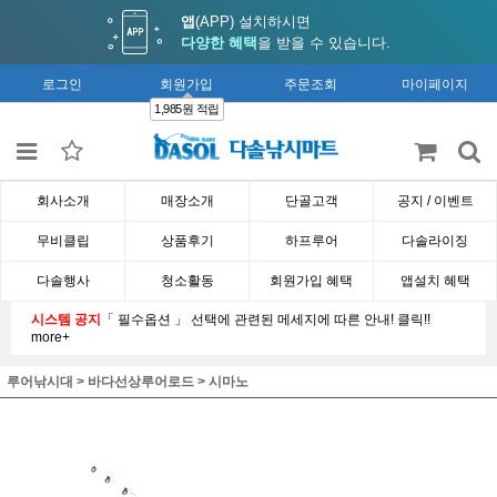
앱
(APP) 설치하시면
다양한 혜택
을 받을 수 있습니다.
로그인
회원가입
주문조회
마이페이지
1,985원 적립
회사소개
매장소개
단골고객
공지 / 이벤트
무비클립
상품후기
하프루어
다솔라이징
다솔행사
청소활동
회원가입 혜택
앱설치 혜택
시스템 공지
「 필수옵션 」 선택에 관련된 메세지에 따른 안내! 클릭!!
more+
루어낚시대
>
바다선상루어로드
>
시마노