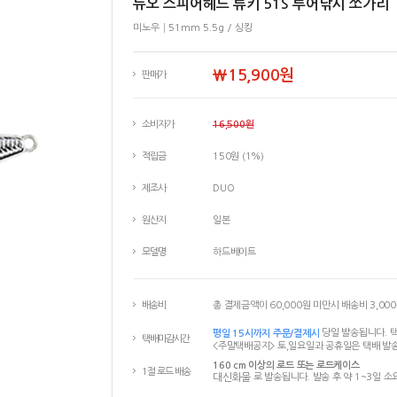
듀오 스피어헤드 류키 51S 루어낚시 쏘가리
미노우│51mm 5.5g / 싱킹
￦15,900원
판매가
소비자가
16,500원
적립금
150원 (1%)
제조사
DUO
원산지
일본
모델명
하드베이트
배송비
총 결제금액이 60,000원 미만시 배송비 3,00
평일 15시까지 주문/결제시
당일 발송됩니다. 택
택배마감시간
<주말택배공지> 토,일요일과 공휴일은 택배 발송
160 cm 이상의 로드 또는 로드케이스
1절 로드 배송
대신화물
로 발송됩니다. 발송 후 약 1~3일 소