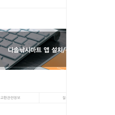
송교환관련정보
질문과 대답