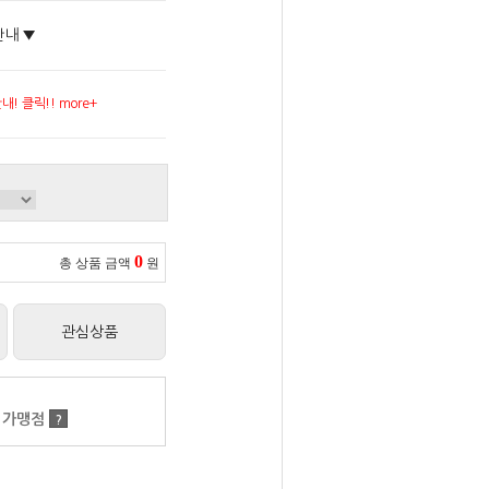
안내 ▼
! 클릭!! more+
0
총 상품 금액
원
관심상품
 가맹점
?