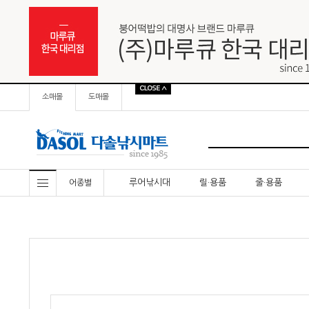
소매몰
도매몰
루어낚시대
릴·용품
줄·용품
어종별