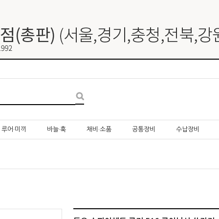
루어·미끼
바늘·훅
채비·소품
공통장비
수납장비