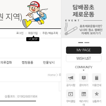
로그인
회원가입
주문/배송조회
마이페이지
▲
+1,985P
0
MY PAGE
WISH LIST
의류잡화
캠핑용품
민물낚시
바다낚시
COMMUNITY
>
>
>
Home
루어│미끼
하드베이트
듀오
공지사항
문의하기
이용안내
상품코드 : 019026001984
무비클립
매스미디
상품후기
어