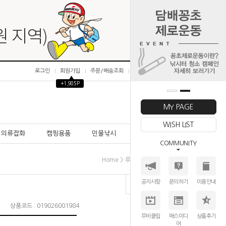
로그인
회원가입
주문/배송조회
마이페이지
▲
+1,985P
0
MY PAGE
WISH LIST
의류잡화
캠핑용품
민물낚시
바다낚시
COMMUNITY
>
>
>
Home
루어│미끼
하드베이트
듀오
공지사항
문의하기
이용안내
상품코드 : 019026001984
무비클립
매스미디
상품후기
어