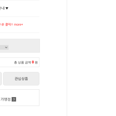
안내 ▼
! 클릭!! more+
0
총 상품 금액
원
관심상품
 가맹점
?