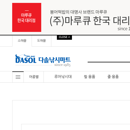
소매몰
도매몰
루어낚시대
릴·용품
줄·용품
어종별