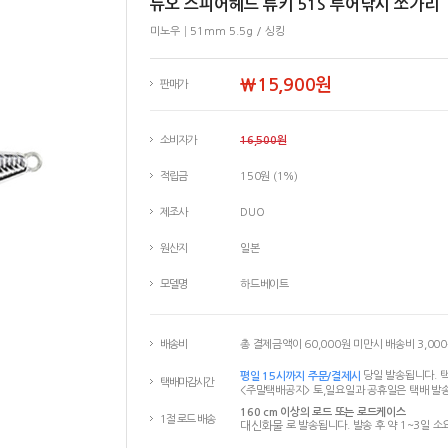
듀오 스피어헤드 류키 51S 루어낚시 쏘가리
미노우│51mm 5.5g / 싱킹
￦15,900원
판매가
소비자가
16,500원
적립금
150원 (1%)
제조사
DUO
원산지
일본
모델명
하드베이트
배송비
총 결제금액이 60,000원 미만시 배송비 3,00
평일 15시까지 주문/결제시
당일 발송됩니다. 택
택배마감시간
<주말택배공지> 토,일요일과 공휴일은 택배 발송
160 cm 이상의 로드 또는 로드케이스
1절 로드 배송
대신화물
로 발송됩니다. 발송 후 약 1~3일 소