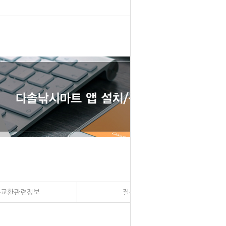
송교환관련정보
질문과 대답