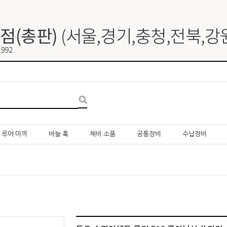
루어·미끼
바늘·훅
채비·소품
공통장비
수납장비