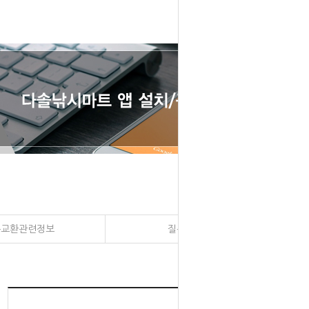
송교환관련정보
질문과 대답