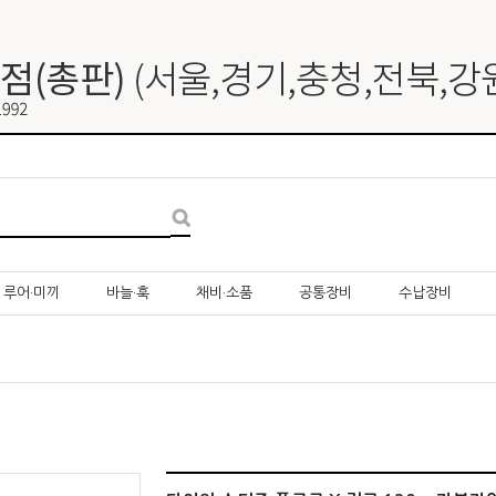
루어·미끼
바늘·훅
채비·소품
공통장비
수납장비