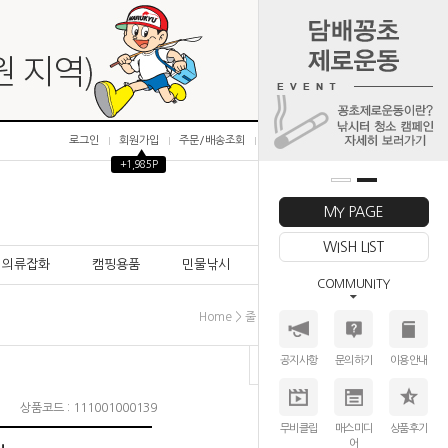
로그인
회원가입
주문/배송조회
마이페이지
▲
+1,985P
0
MY PAGE
WISH LIST
의류잡화
캠핑용품
민물낚시
바다낚시
COMMUNITY
>
>
>
Home
줄│LINE
카본루어줄
다이와
공지사항
문의하기
이용안내
상품코드 : 111001000139
무비클립
매스미디
상품후기
어