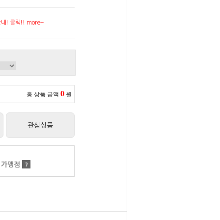
! 클릭!! more+
0
총 상품 금액
원
관심상품
 가맹점
?