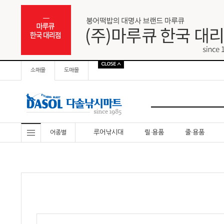
소매몰
도매몰
루어낚시대
릴·용품
줄·용품
어종별