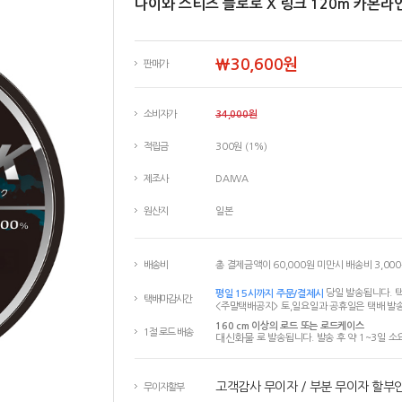
다이와 스티즈 플로로 X 링크 120m 카본라
￦30,600원
판매가
소비자가
34,000원
적립금
300원 (1%)
제조사
DAIWA
원산지
일본
배송비
총 결제금액이 60,000원 미만시 배송비 3,00
평일 15시까지 주문/결제시
당일 발송됩니다. 택
택배마감시간
<주말택배공지> 토,일요일과 공휴일은 택배 발송
160 cm 이상의 로드 또는 로드케이스
1절 로드 배송
대신화물
로 발송됩니다. 발송 후 약 1~3일 소
고객감사 무이자 / 부분 무이자 할부
무이자할부