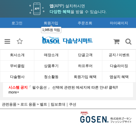
앱
(APP) 설치하시면
다양한 혜택
을 받을 수 있습니다.
로그인
회원가입
주문조회
마이페이지
1,985원 적립
회사소개
매장소개
단골고객
공지 / 이벤트
무비클립
상품후기
하프루어
다솔라이징
다솔행사
청소활동
회원가입 혜택
앱설치 혜택
시스템 공지
「 필수옵션 」 선택에 관련된 메세지에 따른 안내! 클릭!!
more+
관련용품
>
로드 용품
>
벨트｜팁보호대｜쿠션