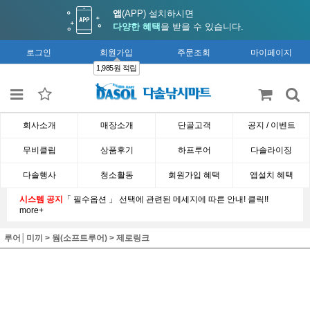
앱
(APP) 설치하시면
다양한 혜택
을 받을 수 있습니다.
로그인
회원가입
주문조회
마이페이지
1,985원 적립
회사소개
매장소개
단골고객
공지 / 이벤트
무비클립
상품후기
하프루어
다솔라이징
다솔행사
청소활동
회원가입 혜택
앱설치 혜택
시스템 공지
「 필수옵션 」 선택에 관련된 메세지에 따른 안내! 클릭!!
more+
루어│미끼
>
웜(소프트루어)
>
제로링크