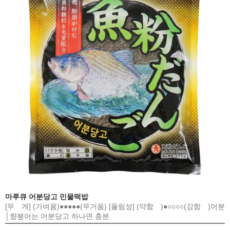
마루큐 어분당고 민물떡밥
[무 게] (가벼움)●●●●●(무거움) [풀림성] (약함 )●○○○○(강함 )어분
│향붕어는 어분당고 하나면 충분