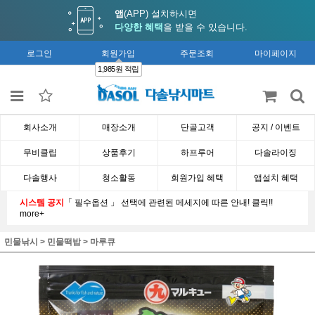
앱
(APP) 설치하시면
다양한 혜택
을 받을 수 있습니다.
로그인
회원가입
주문조회
마이페이지
1,985원 적립
회사소개
매장소개
단골고객
공지 / 이벤트
무비클립
상품후기
하프루어
다솔라이징
다솔행사
청소활동
회원가입 혜택
앱설치 혜택
시스템 공지
「 필수옵션 」 선택에 관련된 메세지에 따른 안내! 클릭!!
more+
민물낚시
>
민물떡밥
>
마루큐