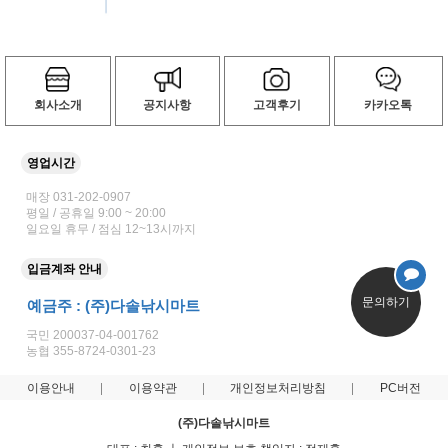
회사소개
공지사항
고객후기
카카오톡
영업시간
매장 031-202-0907
평일 / 공휴일 9:00 ~ 20:00
일요일 휴무 / 점심 12~13시까지
입금계좌 안내
문의하기
예금주 : (주)다솔낚시마트
국민 200037-04-001762
농협 355-8724-0301-23
이용안내
이용약관
개인정보처리방침
PC버전
(주)다솔낚시마트