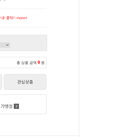
! 클릭!! more+
0
총 상품 금액
원
관심상품
 가맹점
?