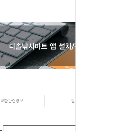
송교환관련정보
질문과 대답