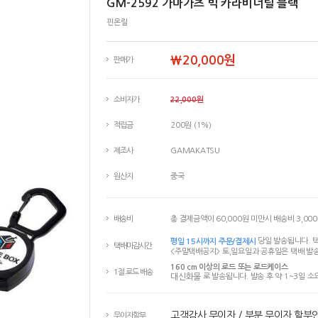
GM-2592 가마가츠 빅 카라비너릴 블랙
핀온릴
￦20,000원
판매가
소비자가
22,000원
적립금
200원 (1%)
제조사
GAMAKATSU
원산지
중국
배송비
총 결제금액이 60,000원 미만시 배송비 3,00
평일 15시까지 주문/결제시
당일 발송됩니다. 택
택배마감시간
<주말택배공지> 토,일요일과 공휴일은 택배 발송
160 cm 이상의 로드 또는 로드케이스
1절 로드 배송
대신화물
로 발송됩니다. 발송 후 약 1~3일 소
고객감사 무이자 / 부분 무이자 할부
무이자할부