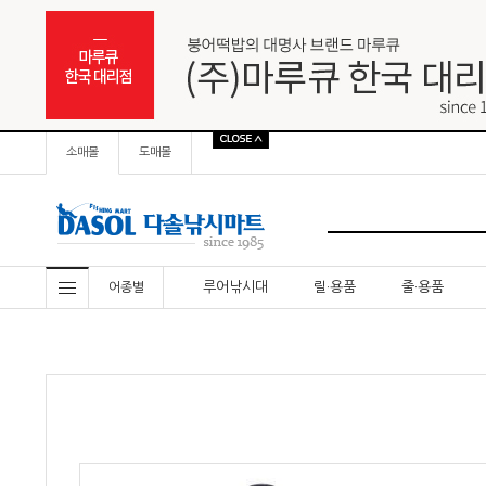
소매몰
도매몰
루어낚시대
릴·용품
줄·용품
어종별