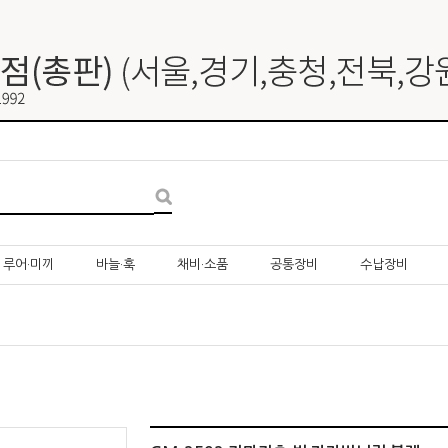
루어·미끼
바늘·훅
채비·소품
공통장비
수납장비