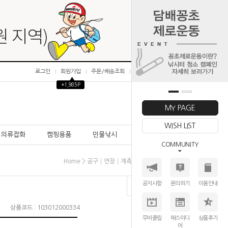
로그인
회원가입
주문/배송조회
마이페이지
▲
+1,985P
0
MY PAGE
WISH LIST
의류잡화
캠핑용품
민물낚시
바다낚시
COMMUNITY
>
>
>
Home
공구│연장│계측
라인커터｜핀온릴
핀온릴
공지사항
문의하기
이용안내
상품코드 : 103012000334
무비클립
매스미디
상품후기
어