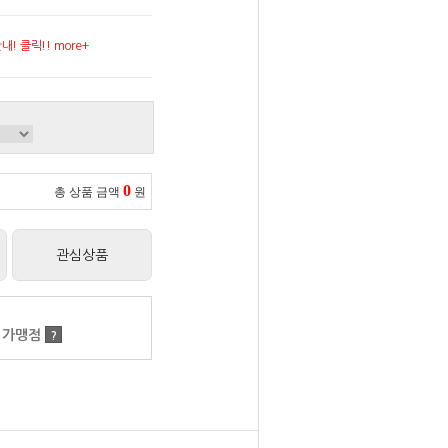
! 클릭!! more+
0
총 상품 금액
원
관심상품
 가맹점
?