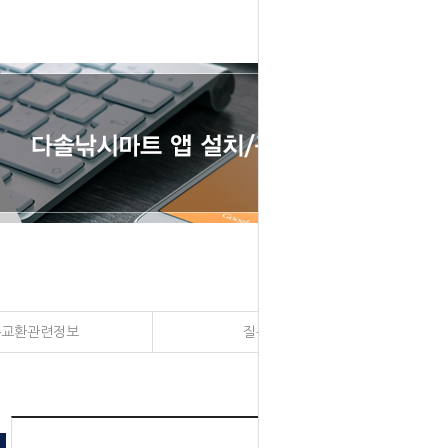
송교환관련정보
질문과 대답