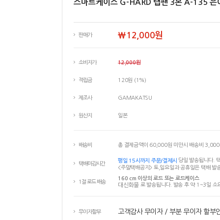
스마트케이스 G-HARD 탭팬 3본 A-135 
￦12,000원
판매가
소비자가
12,000원
적립금
120원 (1%)
제조사
GAMAKATSU
원산지
일본
배송비
총 결제금액이 60,000원 미만시 배송비 3,00
평일 15시까지 주문/결제시
당일 발송됩니다. 택
택배마감시간
<주말택배공지> 토,일요일과 공휴일은 택배 발송
160 cm 이상의 로드 또는 로드케이스
1절 로드 배송
대신화물
로 발송됩니다. 발송 후 약 1~3일 소
고객감사 무이자 / 부분 무이자 할부
무이자할부