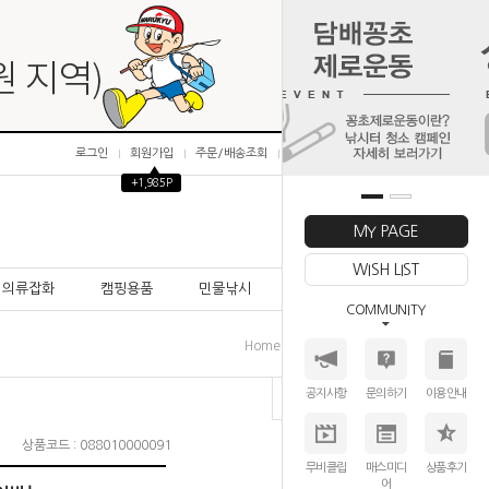
로그인
회원가입
주문/배송조회
마이페이지
▲
+1,985P
0
MY PAGE
WISH LIST
의류잡화
캠핑용품
민물낚시
바다낚시
COMMUNITY
>
>
>
Home
민물낚시
바늘
묶음바늘
공지사항
문의하기
이용안내
상품코드 : 088010000091
무비클립
매스미디
상품후기
어