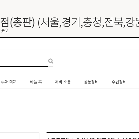
루어·미끼
바늘·훅
채비·소품
공통장비
수납장비