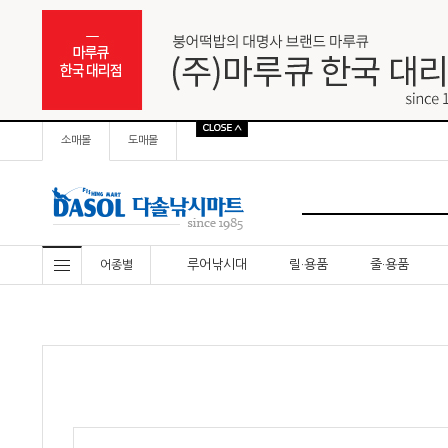
소매몰
도매몰
루어낚시대
릴·용품
줄·용품
어종별