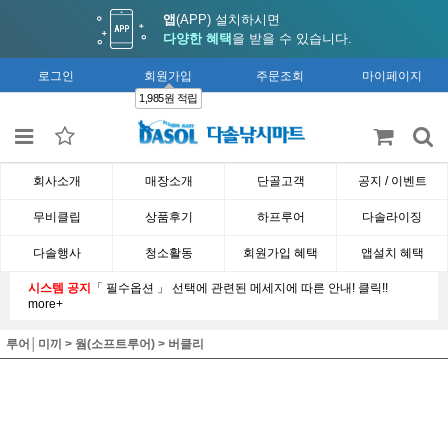
앱
(APP) 설치하시면
다양한 혜택
을 받을 수 있습니다.
로그인
회원가입
주문조회
마이페이지
1,985원 적립
회사소개
매장소개
단골고객
공지 / 이벤트
무비클립
상품후기
하프루어
다솔라이징
다솔행사
청소활동
회원가입 혜택
앱설치 혜택
시스템 공지
「 필수옵션 」 선택에 관련된 메세지에 따른 안내! 클릭!!
more+
루어│미끼
>
웜(소프트루어)
>
버클리