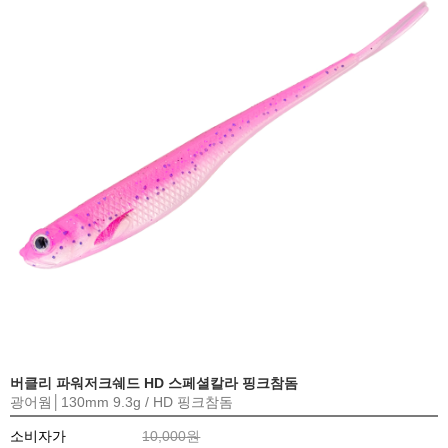
버클리 파워저크쉐드 HD 스페셜칼라 핑크참돔
광어웜│130mm 9.3g / HD 핑크참돔
소비자가
10,000원