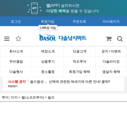
앱
(APP) 설치하시면
다양한 혜택
을 받을 수 있습니다.
로그인
회원가입
주문조회
마이페이지
1,985원 적립
회사소개
매장소개
단골고객
공지 / 이벤트
무비클립
상품후기
하프루어
다솔라이징
다솔행사
청소활동
회원가입 혜택
앱설치 혜택
시스템 공지
「 필수옵션 」 선택에 관련된 메세지에 따른 안내! 클릭!!
more+
루어│미끼
>
웜(소프트루어)
>
필즈