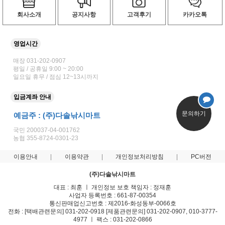
회사소개
공지사항
고객후기
카카오톡
영업시간
매장 031-202-0907
평일 / 공휴일 9:00 ~ 20:00
일요일 휴무 / 점심 12~13시까지
입금계좌 안내
문의하기
예금주 : (주)다솔낚시마트
국민 200037-04-001762
농협 355-8724-0301-23
이용안내
이용약관
개인정보처리방침
PC버전
(주)다솔낚시마트
대표 : 최훈 ㅣ 개인정보 보호 책임자 : 정재훈
사업자 등록번호 : 661-87-00354
통신판매업신고번호 : 제2016-화성동부-0066호
전화 : [택배관련문의] 031-202-0918 [제품관련문의] 031-202-0907, 010-3777-
4977 ㅣ 팩스 : 031-202-0866