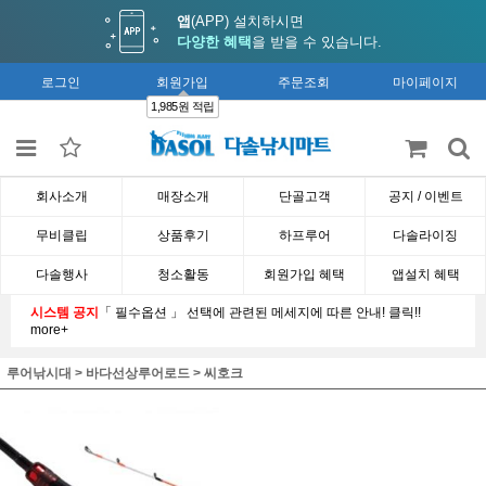
앱
(APP) 설치하시면
다양한 혜택
을 받을 수 있습니다.
로그인
회원가입
주문조회
마이페이지
1,985원 적립
회사소개
매장소개
단골고객
공지 / 이벤트
무비클립
상품후기
하프루어
다솔라이징
다솔행사
청소활동
회원가입 혜택
앱설치 혜택
시스템 공지
「 필수옵션 」 선택에 관련된 메세지에 따른 안내! 클릭!!
more+
루어낚시대
>
바다선상루어로드
>
씨호크