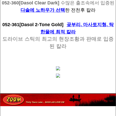
052-360[Dasol Clear Dark]
수많은 출조속에서 입증된
다솔에 노하우가 선택
한 전천후 칼라
052-361[Dasol 2-Tone Gold]
곶부리, 마사토지형, 탁
한물에 최적 칼라
도라이브 스틱의 최고의 현장조황과 판매로 입증
된 칼라