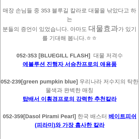
매장 손님들 중 353 블루길 칼라로 대물을 낚았다고 하
는
대물효과
분들의 증언이 있었습니다. 아마도
가 있기
를 기대해 봅니다.ㅎㅎ
052-353 [BLUEGILL FLASH]
대물 저격수
에볼루션 진행자 서승찬프로의 애용품
052-239[green pumpkin blue]
우리나라 저수지의 탁한
물색과 완벽한 매칭
탑배서 이훤경프로의 강력한 추천칼라
052-359[Dasol Pirami Pearl]
한국 배스터
베이트피쉬
(피라미)와 가장 흡사한 칼라