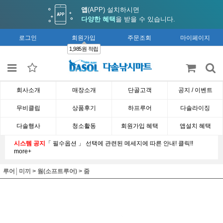
앱
(APP) 설치하시면
다양한 혜택
을 받을 수 있습니다.
로그인
회원가입
주문조회
마이페이지
1,985원 적립
회사소개
매장소개
단골고객
공지 / 이벤트
무비클립
상품후기
하프루어
다솔라이징
다솔행사
청소활동
회원가입 혜택
앱설치 혜택
시스템 공지
「 필수옵션 」 선택에 관련된 메세지에 따른 안내! 클릭!!
more+
루어│미끼
>
웜(소프트루어)
>
줌