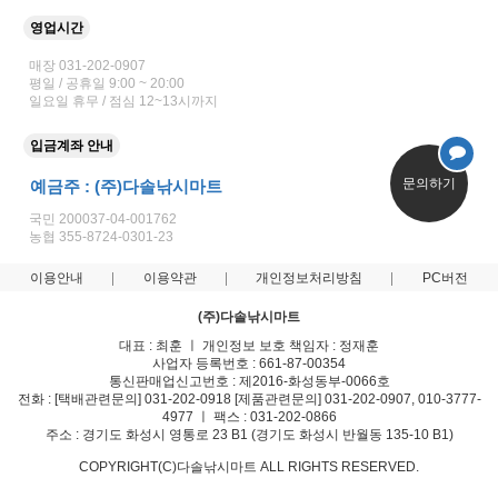
영업시간
매장 031-202-0907
평일 / 공휴일 9:00 ~ 20:00
일요일 휴무 / 점심 12~13시까지
입금계좌 안내
문의하기
예금주 : (주)다솔낚시마트
국민 200037-04-001762
농협 355-8724-0301-23
이용안내
이용약관
개인정보처리방침
PC버전
(주)다솔낚시마트
대표 : 최훈 ㅣ 개인정보 보호 책임자 : 정재훈
사업자 등록번호 : 661-87-00354
통신판매업신고번호 : 제2016-화성동부-0066호
전화 : [택배관련문의] 031-202-0918 [제품관련문의] 031-202-0907, 010-3777-
4977 ㅣ 팩스 : 031-202-0866
주소 : 경기도 화성시 영통로 23 B1 (경기도 화성시 반월동 135-10 B1)
COPYRIGHT(C)다솔낚시마트 ALL RIGHTS RESERVED.