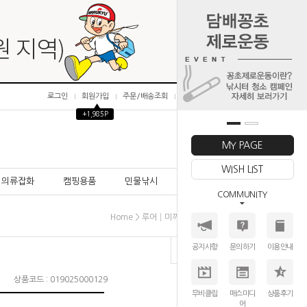
로그인
회원가입
주문/배송조회
마이페이지
▲
+1,985P
0
MY PAGE
WISH LIST
의류잡화
캠핑용품
민물낚시
바다낚시
COMMUNITY
>
>
>
Home
루어│미끼
웜(소프트루어)
사와무라
공지사항
문의하기
이용안내
상품코드 : 019025000129
무비클립
매스미디
상품후기
어