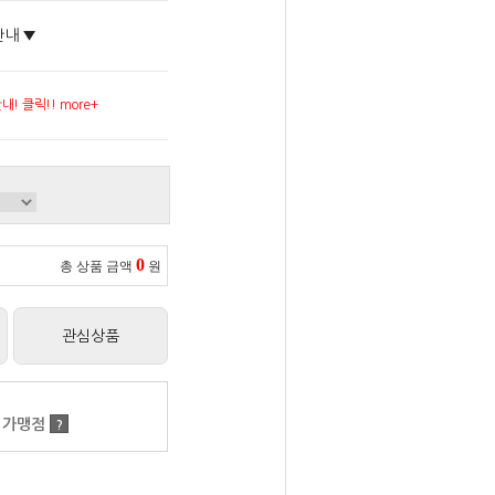
안내 ▼
! 클릭!! more+
0
총 상품 금액
원
관심상품
 가맹점
?