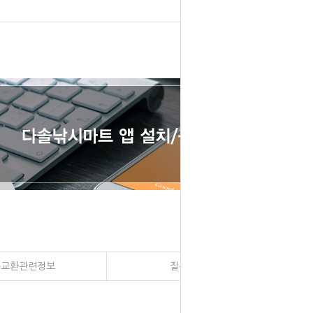
송교환관련정보
질문과 대답