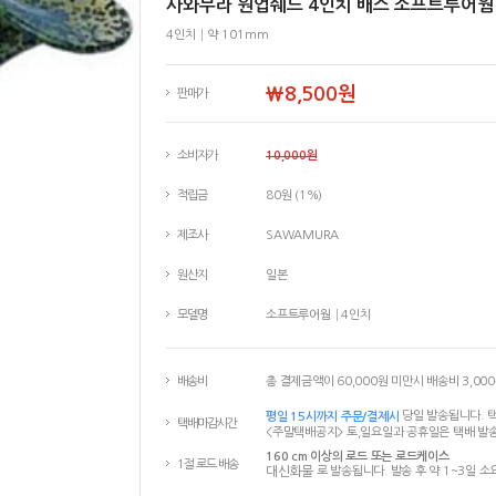
사와무라 원업쉐드 4인치 배스 소프트루어웜
4인치│약 101mm
￦8,500원
판매가
소비자가
10,000원
적립금
80원 (1%)
제조사
SAWAMURA
원산지
일본
모델명
소프트루어웜│4인치
배송비
총 결제금액이 60,000원 미만시 배송비 3,00
평일 15시까지 주문/결제시
당일 발송됩니다. 택
택배마감시간
<주말택배공지> 토,일요일과 공휴일은 택배 발송
160 cm 이상의 로드 또는 로드케이스
1절 로드 배송
대신화물
로 발송됩니다. 발송 후 약 1~3일 소