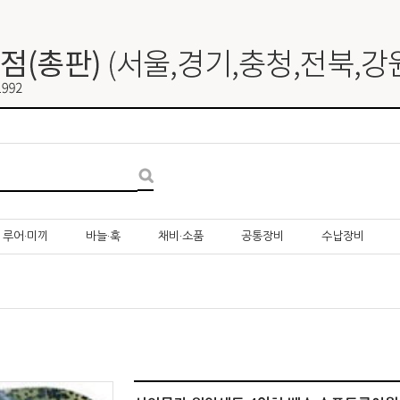
루어·미끼
바늘·훅
채비·소품
공통장비
수납장비