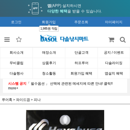
앱
(APP) 설치하시면
다양한 혜택
을 받을 수 있습니다.
로그인
회원가입
주문조회
마이페이지
1,985원 적립
회사소개
매장소개
단골고객
공지 / 이벤트
무비클립
상품후기
하프루어
다솔라이징
다솔행사
청소활동
회원가입 혜택
앱설치 혜택
시스템 공지
「 필수옵션 」 선택에 관련된 메세지에 따른 안내! 클릭!!
more+
루어훅
>
와이드갭
>
피나