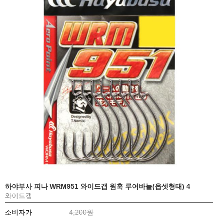
하야부사 피나 WRM951 와이드갭 웜훅 루어바늘(옵셋형태) 4
와이드갭
소비자가
4,200원