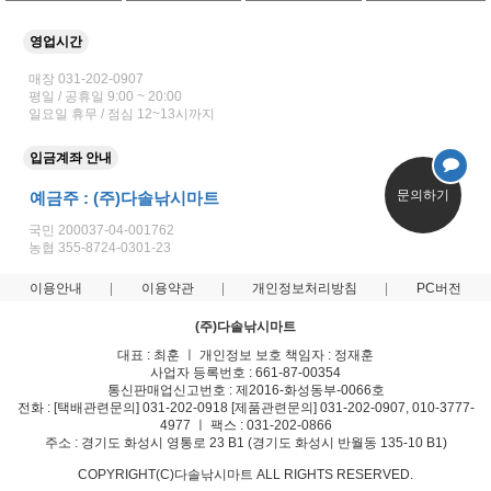
영업시간
매장 031-202-0907
평일 / 공휴일 9:00 ~ 20:00
일요일 휴무 / 점심 12~13시까지
입금계좌 안내
문의하기
예금주 : (주)다솔낚시마트
국민 200037-04-001762
농협 355-8724-0301-23
이용안내
이용약관
개인정보처리방침
PC버전
(주)다솔낚시마트
대표 : 최훈 ㅣ 개인정보 보호 책임자 : 정재훈
사업자 등록번호 : 661-87-00354
통신판매업신고번호 : 제2016-화성동부-0066호
전화 : [택배관련문의] 031-202-0918 [제품관련문의] 031-202-0907, 010-3777-
4977 ㅣ 팩스 : 031-202-0866
주소 : 경기도 화성시 영통로 23 B1 (경기도 화성시 반월동 135-10 B1)
COPYRIGHT(C)다솔낚시마트 ALL RIGHTS RESERVED.