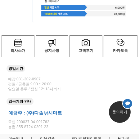
회사소개
공지사항
고객후기
카카오톡
영업시간
매장 031-202-0907
평일 / 공휴일 9:00 ~ 20:00
일요일 휴무 / 점심 12~13시까지
입금계좌 안내
문의하기
예금주 : (주)다솔낚시마트
국민 200037-04-001762
농협 355-8724-0301-23
이용안내
이용약관
개인정보처리방침
PC버전