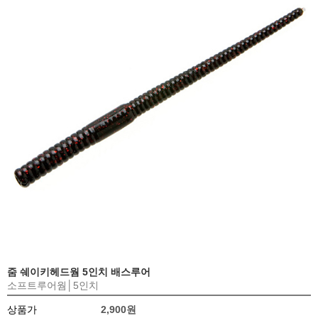
줌 쉐이키헤드웜 5인치 배스루어
소프트루어웜│5인치
상품가
2,900원