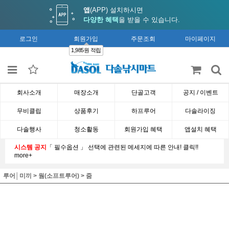
앱
(APP) 설치하시면
다양한 혜택
을 받을 수 있습니다.
로그인
회원가입
주문조회
마이페이지
1,985원 적립
회사소개
매장소개
단골고객
공지 / 이벤트
무비클립
상품후기
하프루어
다솔라이징
다솔행사
청소활동
회원가입 혜택
앱설치 혜택
시스템 공지
「 필수옵션 」 선택에 관련된 메세지에 따른 안내! 클릭!!
more+
루어│미끼
>
웜(소프트루어)
>
줌