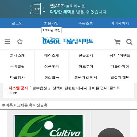
앱
(APP) 설치하시면
다양한 혜택
을 받을 수 있습니다.
로그인
회원가입
주문조회
마이페이지
1,985원 적립
회사소개
매장소개
단골고객
공지 / 이벤트
무비클립
상품후기
하프루어
다솔라이징
다솔행사
청소활동
회원가입 혜택
앱설치 혜택
시스템 공지
「 필수옵션 」 선택에 관련된 메세지에 따른 안내! 클릭!!
more+
루어훅
>
교체용 훅
>
싱글훅