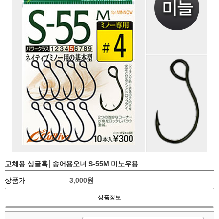
교체용 싱글훅│송어용오너 S-55M 미노우용
상품가
3,000원
상품정보