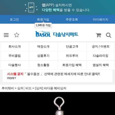
앱
(APP) 설치하시면
다양한 혜택
을 받을 수 있습니다.
로그인
회원가입
주문조회
마이페이지
1,985원 적립
회사소개
매장소개
단골고객
공지 / 이벤트
무비클립
상품후기
하프루어
다솔라이징
다솔행사
청소활동
회원가입 혜택
앱설치 혜택
시스템 공지
「 필수옵션 」 선택에 관련된 메세지에 따른 안내! 클릭!!
more+
루어채비
>
싱커│비드
>
[싱커] 바다용 헤비싱커