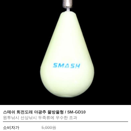
스매쉬 회전도래 야광추 물방울형 / SM-GD10
원투낚시 선상낚시 두족류에 우수한 조과
소비자가
5,000원