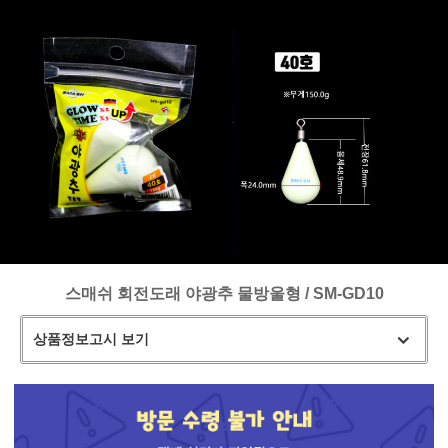
스매쉬 회전도래 야광추 물방울형 / SM-GD10
상품정보고시 보기